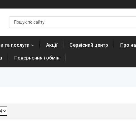
и та послуги
Акції
Сервісний центр
Про н
а
Повернення і обмін