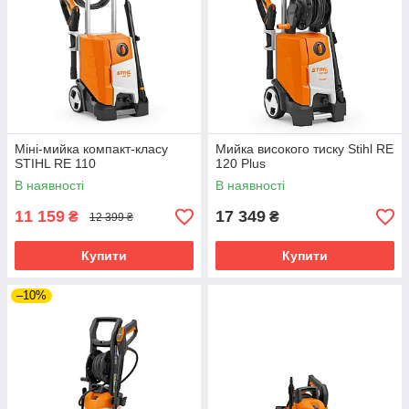
Міні-мийка компакт-класу
Мийка високого тиску Stihl RE
STIHL RE 110
120 Plus
В наявності
В наявності
11 159
17 349
₴
₴
12 399 ₴
Купити
Купити
–10%