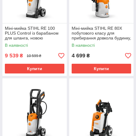
Міні-мийка STIHL RE 100
Міні-мийка STIHL RE 80X
PLUS Control із барабаном
побутового класу для
для шланга, новою
прибирання довкола будинку,
форсункою 3-в-1 та панеллю
в саду, миття автомобіля
В наявності
В наявності
керування на пістолеті
9 539
4 699
₴
₴
10 599 ₴
Купити
Купити