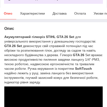
Опис
Характеристики
Доставка
Оплата
Умови п
Опис
Акумуляторний гілкоріз STIHL GTA 26 Set
для
універсального використання у домашньому господарстві.
GTA 26 Set
демонструє свій справжній потенціал під час
обрізки та розпилювання гілок, догляду за садом та навіть
нескладного будівництва з дерева. Гілкоріз
GTA 26
Set вражає
високою продуктивністю пиляння завдяки ланцюгу 1/4“-PM3,
тихою роботою, надвисокою ергономічністю та тривалим
часом роботи. Ручка керування із покриттям
SoftTouch
надійно лежить у руці, заміна ланцюга без використання
інструментів, гнучкий захисний кожух для безпечної роботи,
індикатор рівня заряду.