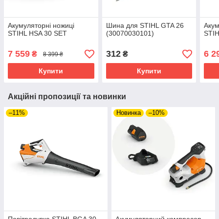
Акумуляторні ножиці
Шина для STIHL GTA 26
Акум
STIHL HSA 30 SET
(30070030101)
STIH
7 559
312
6 2
₴
₴
8 399 ₴
Купити
Купити
Акційні пропозиції та новинки
–11%
Новинка
–10%