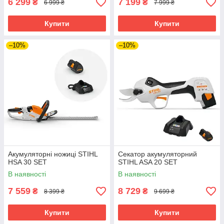
6 299
7 199
₴
₴
6 999 ₴
7 999 ₴
Купити
Купити
–10%
–10%
Акумуляторні ножиці STIHL
Секатор акумуляторний
HSA 30 SET
STIHL ASA 20 SET
В наявності
В наявності
7 559
8 729
₴
₴
8 399 ₴
9 699 ₴
Купити
Купити