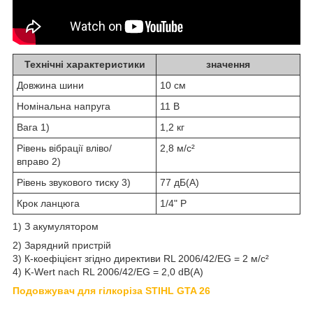
Технічні характеристики
значення
Довжина шини
10 см
Номінальна напруга
11 В
Вага
1)
1,2 кг
Рівень вібрації вліво/
2,8 м/с²
вправо
2)
Рівень звукового тиску
3)
77 дБ(A)
Крок ланцюга
1/4" P
1) З акумулятором
2) Зарядний пристрій
3) К-коефіцієнт згідно директиви RL 2006/42/EG = 2 м/с²
4) K-Wert nach RL 2006/42/EG = 2,0 dB(A)
Подовжувач для гілкоріза STIHL GTA 26