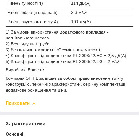
Рівень гучності
4)
114 дБ(А)
Рівень вібрації справа
5)
2,3 м/с²
Рівень звукового тиску
4)
101 дБ(А)
1) За умови використання додаткового приладдя -
нагнітального насоса
2) Без видувної труби
3) без паливно-мастильної суміші, в комплекті
4) К-коефіцієнт згідно директиви RL 2006/42/EG = 2,5 дБ(А)
5) К-коефіцієнт згідно директиви RL 2006/42/EG = 2 м/с²
Виробник: Бразилія
Компанія STIHL залишає за собою право внесення змін у
конструкцію, технічні характеристики, серійну комплектації,
додаткове оснащення та ціни.
Приховати
Характеристики
Основні