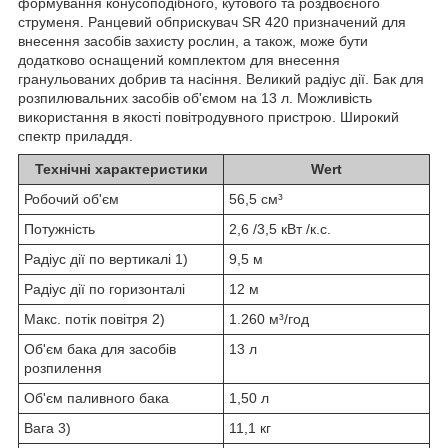
формування конусоподібного, кутового та роздвоєного
струменя. Ранцевий обприскувач SR 420 призначений для
внесення засобів захисту рослин, а також, може бути
додатково оснащений комплектом для внесення
гранульованих добрив та насіння. Великий радіус дії. Бак для
розпилювальних засобів об'ємом на 13 л. Можливість
використання в якості повітродувного пристрою. Широкий
спектр приладдя.
Технічні характеристики
Wert
Робочий об'єм
56,5 cм³
Потужність
2,6 /3,5 кВт /к.с.
Радіус дії по вертикалі
1)
9,5 м
Радіус дії по горизонталі
12 м
Макс. потік повітря
2)
1.260 м³/год
Об'єм бака для засобів
13 л
розпилення
Об'єм паливного бака
1,50 л
Вага
3)
11,1 кг