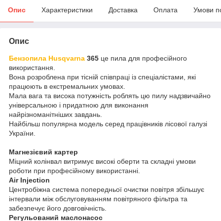
Опис
Характеристики
Доставка
Оплата
Умови п
Опис
Бензопила Husqvarna
365
це пила для професійного
використання.
Вона розроблена при тісній співпраці із спеціалістами, які
працюють в екстремальних умовах.
Мала вага та висока потужність роблять цю пилу надзвичайно
універсальною і придатною для виконання
найрізноманітніших завдань.
Найбільш популярна модель серед працівників лісової галузі
України.
Магнезієвий картер
Міцний колінвал витримує високі оберти та складні умови
роботи при професійному використанні.
Air Injection
Центробіжна система попередньої очистки повітря збільшує
інтервали між обслуговуванням повітряного фільтра та
забезпечує його довговічність.
Регульований маслонасос