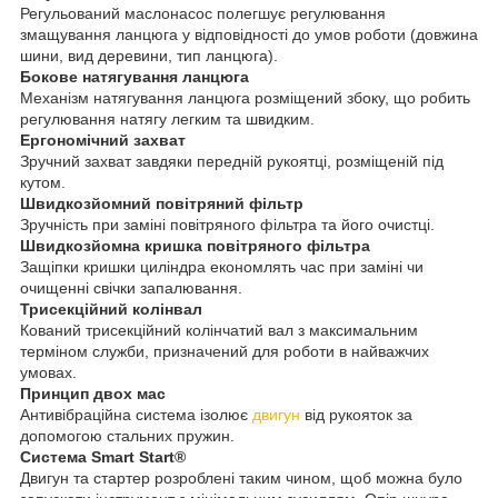
Регульований маслонасос полегшує регулювання
змащування ланцюга у відповідності до умов роботи (довжина
шини, вид деревини, тип ланцюга).
Бокове натягування ланцюга
Механізм натягування ланцюга розміщений збоку, що робить
регулювання натягу легким та швидким.
Ергономічний захват
Зручний захват завдяки передній рукоятці, розміщеній під
кутом.
Швидкозйомний повітряний фільтр
Зручність при заміні повітряного фільтра та його очистці.
Швидкозйомна кришка повітряного фільтра
Защіпки кришки циліндра економлять час при заміні чи
очищенні свічки запалювання.
Трисекційний колінвал
Кований трисекційний колінчатий вал з максимальним
терміном служби, призначений для роботи в найважчих
умовах.
Принцип двох мас
Антивібраційна система ізолює
двигун
від рукояток за
допомогою стальних пружин.
Система Smart Start®
Двигун та стартер розроблені таким чином, щоб можна було