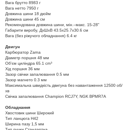
Вага брутто 8983 г
Вага нетто 7950 г
Довжина шини 18 дюйм
Довжина шини 45 см
Рекомендована довжина шини, мін.–макс. 15-28"
Габарити виробу, ДxШxВ 43.5x25.7x30.6 см
Вага (без ріжучого обладнання) 6.4 кг
Двигун
Карбюратор Zama
Діаметр поршня 48 мм
Об'єм циліндра 65.1 cm³
Хід поршня 36 мм
Зазор свічки запалювання 0.5 мм
Зазор магнето 0.3 мм
Максимальна швидкість двигуна без навантаження 12500 об/
хв
Свічка запалювання Champion RCJ7Y, NGK BPMR7A
Обладнання
Хвостовик шини Широкий
Тип ланцюга H42
Ширина пазу 1,5 мм
Тип ручки Стандартна