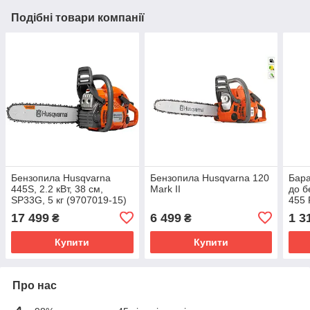
Подібні товари компанії
Бензопила Husqvarna
Бензопила Husqvarna 120
Бара
445S, 2.2 кВт, 38 см,
Mark II
до б
SP33G, 5 кг (9707019-15)
455 
455 
17 499
6 499
1 3
₴
₴
Купити
Купити
Про нас