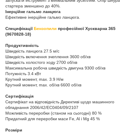
запускати інструмент з мінімальним зусиллям. Опір шнура
стартера зменшено до 40%.
Інерційне гальмо ланцюга
Ефективне інерційне гальмо ланцюга.
Специфікації
Бензопили
професійної Хускварна 365
(9670828-18)
Продуктивність
Швидкість ланцюга 27.5 м/с
Швидкість включення зчеплення 3600 об/хв
Швидкість холостого ходу 2700 об/хв
Максимальна робоча швидкість двигуна 9300 об/хв
Потужність 3.4 кВт
Крутний момент, max. 3.9 Н/м
Крутний момент, max. об/хв 6600 об/хв
Сертифікація
Сертифікат на відповідність Директиві щодо машинного
обладнання 2006/42/EC0404/09/2107
Можливість переробки (станом на сьогодні) 80 %
Придатний для переробки маси Fe, Al і Mg 45 %
Розміри