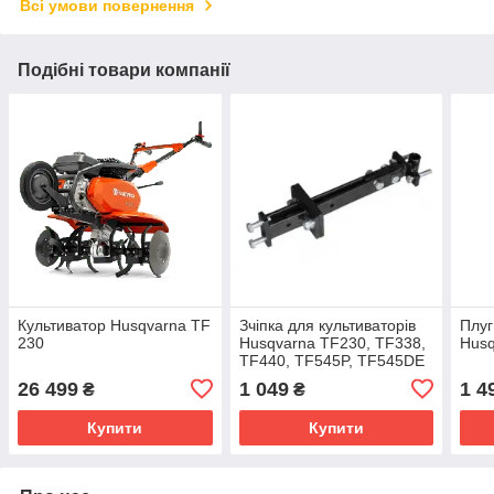
Всі умови повернення
Подібні товари компанії
Культиватор Husqvarna TF
Зчіпка для культиваторів
Плуг
230
Husqvarna TF230, TF338,
Husq
TF440, TF545P, TF545DE
26 499
1 049
1 4
₴
₴
Купити
Купити