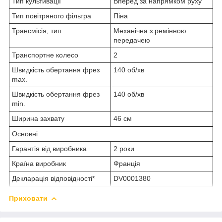
Тип культивації
Вперед за напрямком руху
Тип повітряного фільтра
Піна
Трансмісія, тип
Механічна з ремінною
передачею
Транспортне колесо
2
Швидкість обертання фрез
140 об/хв
max.
Швидкість обертання фрез
140 об/хв
min.
Ширина захвату
46 см
Основні
Гарантія від виробника
2 роки
Країна виробник
Франція
Декларація відповідності*
DV0001380
Приховати