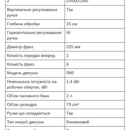
2
DV0001380
Вертикальне регулювання
Так
ручок
Глибина обробки
15 см
Горизонтальне регулювання
Ні
ручок
Діаметр фрез
225 мм
Кількість передач вперед
1
Кількість фрез
6
Модель двигуна
R80
Номінальна потужність на
1,4 кВт
робочих обертах, кВт
Об'єм паливного бака
2 л
Об'єм циліндра
79 cm³
Ручки що складаються
Так
Тип енергії двигуна
Бензиновий