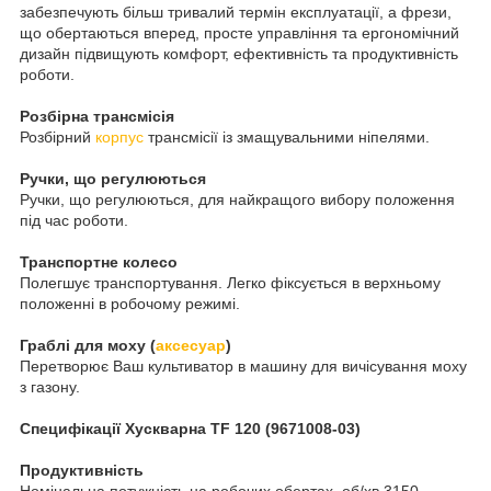
забезпечують більш тривалий термін експлуатації, а фрези,
що обертаються вперед, просте управління та ергономічний
дизайн підвищують комфорт, ефективність та продуктивність
роботи.
Розбірна трансмісія
Розбірний
корпус
трансмісії із змащувальними ніпелями.
Ручки, що регулюються
Ручки, що регулюються, для найкращого вибору положення
під час роботи.
Транспортне колесо
Полегшує транспортування. Легко фіксується в верхньому
положенні в робочому режимі.
Граблі для моху (
аксесуар
)
Перетворює Ваш культиватор в машину для вичісування моху
з газону.
Специфікації Хускварна TF 120 (9671008-03)
Продуктивність
Номінальна потужність на робочих обертах, об/хв 3150