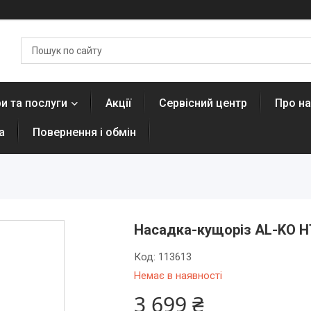
и та послуги
Акції
Сервісний центр
Про н
а
Повернення і обмін
Насадка-кущоріз AL-KO Н
Код:
113613
Немає в наявності
3 699 ₴