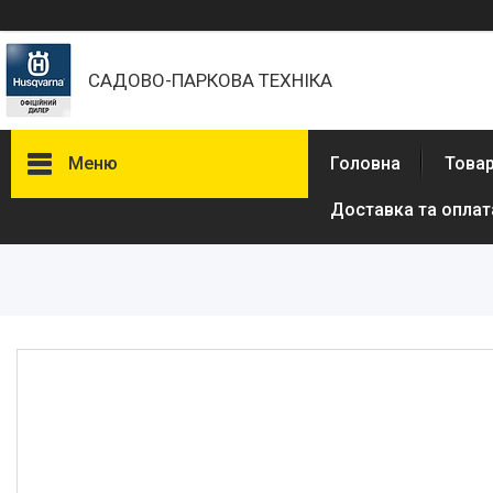
САДОВО-ПАРКОВА ТЕХНІКА
Меню
Головна
Товар
Доставка та оплат
Бензопили
Електричні пили
Газонокосарки
Аератори
Мотокоси та тримери
Висоторізи
Кущорізи
Роботи-газонокосарки