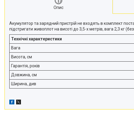
Снігоприбирачі
Опис
Райдери
Акумулятор та зарядний пристрій не входять в комплект постав
Трактори газонокосарки
підстригати живоплот на висоті до 3,5-х метрів, вага 2,3 кг (б
Аксесуари
Технічні характеристики
Вага
Висота, см
Гарантія, років
Довжина, см
Ширина, див