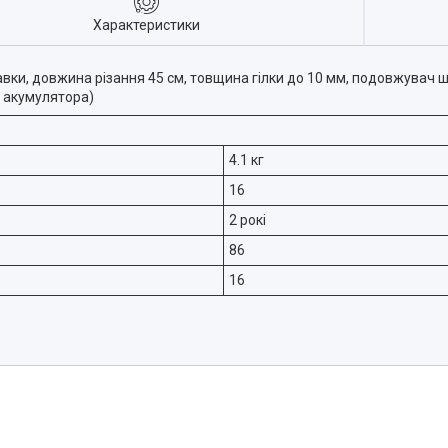
Характеристики
ки, довжина різання 45 см, товщина гілки до 10 мм, подовжувач шт
ез акумулятора)
4.1 кг
16
2 рокі
86
16