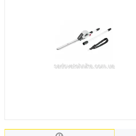
Дровоколи
Культиватори
Генератори
Насоси водяні/мотопомпи
Повітродувки і садові
пилососи
Обприскувачі
Мотобури
Мийки високого тискуху
Віброплити
Бензорізи
Подрібнювачі гілок
Двигуни