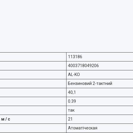
113186
4003718049206
AL-KO
Бензиновий 2-тактний
40,1
0.39
так
м / с
21
Атоматіческая