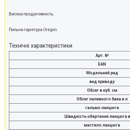
Висока продуктивність.
Пильна гарнітура Oregon.
Технічні характеристики
Арт. №
EAN
Модельний ряд
вид приводу
Обсяг в куб. см
Обсяг паливного бака в л
гальмо ланцюга
Швидкість обертання ланцюга в 
мастило ланцюга