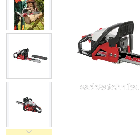
Кущорізи
Роботи-газонокосарки
Дровоколи
Культиватори
Генератори
Насоси водяні/мотопомпи
Повітродувки і садові
пилососи
Обприскувачі
Мотобури
Мийки високого тискуху
Віброплити
Бензорізи