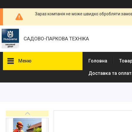
Зараз компанія не може швидко обробляти замовл
САДОВО-ПАРКОВА ТЕХНІКА
Меню
Головна
Товар
Доставка та оплат
Бензопили
Електричні пили
Газонокосарки
Аератори
Мотокоси та тримери
Висоторізи