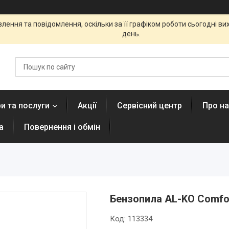
ення та повідомлення, оскільки за її графіком роботи сьогодні в
день.
и та послуги
Акції
Сервісний центр
Про н
а
Повернення і обмін
Бензопила AL-KO Comfo
Код:
113334