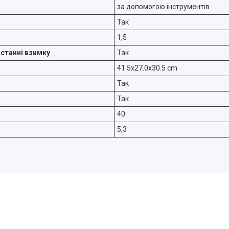
за допомогою інструментів
Так
1,5
истанні взимку
Так
41.5x27.0x30.5 cm
Так
Так
40
5,3