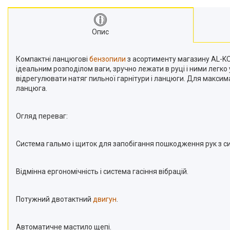
Подрібнювачі гілок
Двигуни
Опис
Снігоприбирачі
Райдери
Компактні ланцюгові
бензопили
з асортименту магазину AL-KO
ідеальним розподілом ваги, зручно лежати в руці і ними легко
Трактори газонокосарки
відрегулювати натяг пильної гарнітури і ланцюги. Для макс
ланцюга.
Аксесуари
Огляд переваг:
Система гальмо і щиток для запобігання пошкодження рук з 
Відмінна ергономічність і система гасіння вібрацій.
Потужний двотактний
двигун
.
Автоматичне мастило щепі.