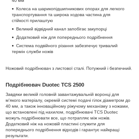
40 мм
Колеса на шарикопідшипникових опорах для легкого
транспортування та широка ходова частина для
стійкості прилаштую
Великий відвідний канал запобігає закупорці
Додатковий ніж для попереднього подрібнення
Система подвійного різання забезпечує тривалий
термін служби ножів
Ножовий подрібнювач з листової сталі. Потужний і безпечний.
Подрібнювач Duotec TCS 2500
Завдяки великій головній завантажувальній воронці для
м'якого матеріалу, окремій системі подачі гілок діаметром до
40 мм, а також інноваційному ріжучому механізму з ножами,
що встановлені під нахилом, подрібнювачі TCS Duotec
можуть подрібнювати все, що потрапляє між ножів.
Додатковий ніж на ножовій пластині служити для
попереднього подрібнення відходів і гарантує найкращі
результати.