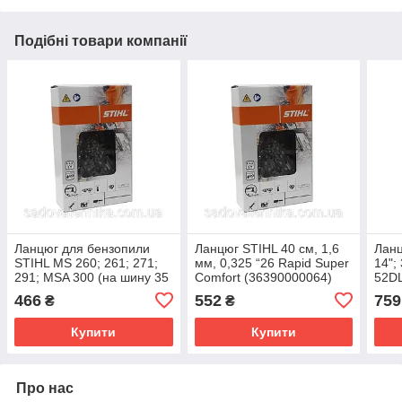
Подібні товари компанії
Ланцюг для бензопили
Ланцюг STIHL 40 см, 1,6
Ланц
STIHL MS 260; 261; 271;
мм, 0,325 “26 Rapid Super
14"; 
291; MSA 300 (на шину 35
Comfort (36390000064)
52D
см. 0.325", 1,3 мм, 60л.)
використовується для
466
552
759
₴
₴
обробки твердих п
Купити
Купити
Про нас