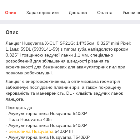
Опис
Характеристики
Доставка
Оплата
Умови п
Опис
Ланцюг Husqvarna X-CUT SP21G; 14"/35см; 0.325" mini Pixel;
1.1мм; 59DL (5939141-59) з типом зуба напівдолото кроком
0.325" і товщиною ведучої ланки 1.1 мм, спеціально
розроблений для збільшення швидкості різання та
ефективності для бензинових для акамуляторних пил при
повному робочому дні.
Ланцюг є енергоефективним, а оптимізована геометрія
забезпечує послідовно плавний зріз, а також покращену
керованість та маневреність. DL - кількість ведучих ланок
ланцюга.
Підходить до:
- Акумуляторна пила Husqvarna 540iXP
- Пила Husqvarna 435i
- Акумуляторна пила Husqvarna 540iXP
-
Бензопила Husqvarna
540XP III
- Акумуляторна пила Husqvarna T540iXP