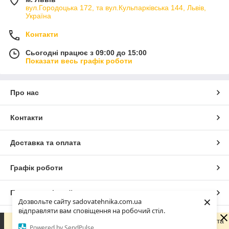
вул.Городоцька 172, та вул.Кульпарківська 144, Львів,
Україна
Контакти
Сьогодні працює з 09:00 до 15:00
Показати весь графік роботи
Про нас
Контакти
Доставка та оплата
Графік роботи
Повна версія сайту
×
Дозвольте сайту sadovatehnika.com.ua
відправляти вам сповіщення на робочий стіл.
Сайт створено на маркетплейсі
Prom.ua
Зараз компанія не може швидко обробляти замовлення та
Powered by SendPulse