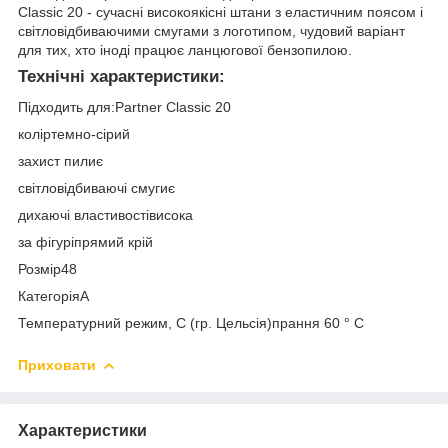
Classic 20 - сучасні високоякісні штани з еластичним поясом і
світловідбиваючими смугами з логотипом, чудовий варіант
для тих, хто іноді працює ланцюгової бензопилою.
Технічні характеристики:
Підходить для:Partner Classic 20
коліртемно-сірий
захист пилиє
світловідбиваючі смугиє
дихаючі властивостівисока
за фігуріпрямий крій
Розмір48
КатегоріяA
Температурний режим, С (гр. Цельсія)прання 60 ° C
Приховати
Характеристики