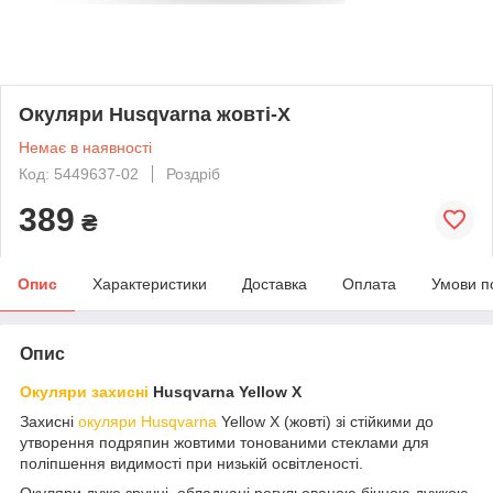
Окуляри Husqvarna жовті-Х
Немає в наявності
Код: 5449637-02
Роздріб
389
₴
Опис
Характеристики
Доставка
Оплата
Умови п
Опис
Окуляри захисні
Husqvarna Yellow X
Захисні
окуляри Husqvarna
Yellow X (жовті) зі стійкими до
утворення подряпин жовтими тонованими стеклами для
поліпшення видимості при низькій освітленості.
Окуляри дуже зручні, обладнані регульованою бічною дужкою