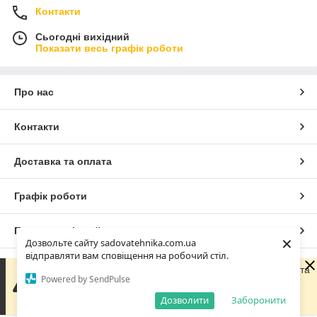
Контакти
Сьогодні вихідний
Показати весь графік роботи
Про нас
Контакти
Доставка та оплата
Графік роботи
Повна версія сайту
×
Дозвольте сайту sadovatehnika.com.ua
відправляти вам сповіщення на робочий стіл.
Сайт створено на маркетплейсі
Prom.ua
Зараз компанія не може швидко обробляти замовлення та
Powered by SendPulse
повідомлення, оскільки за її графіком роботи сьогодні
вихідний. Ваша заявка буде оброблена в найближчий
Дозволити
Заборонити
Політика конфіденційності
робочий день.