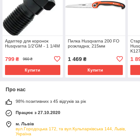
Адаптер для коронок
Пилка Husqvarna 200 FO
Стар
Husqvarna 1/2'GM - 1 1/4M
розкладна; 215мм
Husq
K127
799
1 469
1 8
₴
₴
960 ₴
Купити
Купити
Про нас
98% позитивних з 45 відгуків за рік
Працює з 27.10.2020
м. Львів
вул.Городоцька 172, та вул.Кульпарківська 144, Львів,
Україна