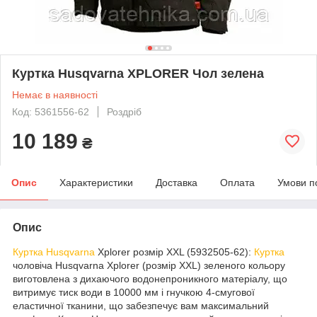
Куртка Husqvarna XPLORER Чол зелена
Немає в наявності
Код: 5361556-62
Роздріб
10 189
₴
Опис
Характеристики
Доставка
Оплата
Умови п
Опис
Куртка Husqvarna
Xplorer розмір XXL (5932505-62):
Куртка
чоловіча Husqvarna Xplorer (розмір XXL) зеленого кольору
виготовлена з дихаючого водонепроникного матеріалу, що
витримує тиск води в 10000 мм і гнучкою 4-смугової
еластичної тканини, що забезпечує вам максимальний