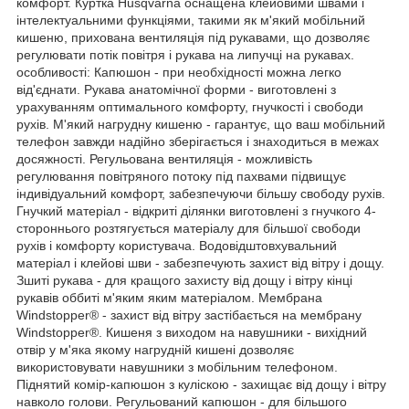
комфорт. Куртка Husqvarna оснащена клейовими швами і
інтелектуальними функціями, такими як м'який мобільний
кишеню, прихована вентиляція під рукавами, що дозволяє
регулювати потік повітря і рукава на липучці на рукавах.
особливості: Капюшон - при необхідності можна легко
від'єднати. Рукава анатомічної форми - виготовлені з
урахуванням оптимального комфорту, гнучкості і свободи
рухів. М'який нагрудну кишеню - гарантує, що ваш мобільний
телефон завжди надійно зберігається і знаходиться в межах
досяжності. Регульована вентиляція - можливість
регулювання повітряного потоку під пахвами підвищує
індивідуальний комфорт, забезпечуючи більшу свободу рухів.
Гнучкий матеріал - відкриті ділянки виготовлені з гнучкого 4-
стороннього розтягується матеріалу для більшої свободи
рухів і комфорту користувача. Водовідштовхувальний
матеріал і клейові шви - забезпечують захист від вітру і дощу.
Зшиті рукава - для кращого захисту від дощу і вітру кінці
рукавів оббиті м'яким яким матеріалом. Мембрана
Windstopper® - захист від вітру застібається на мембрану
Windstopper®. Кишеня з виходом на навушники - вихідний
отвір у м'яка якому нагрудній кишені дозволяє
використовувати навушники з мобільним телефоном.
Піднятий комір-капюшон з куліскою - захищає від дощу і вітру
навколо голови. Регульований капюшон - для більшого