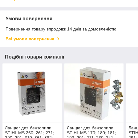
Умови повернення
Повернення товару впродовж 14 днів за домовленістю
Всі умови повернення
Подібні товари компанії
Ланцюг для бензопили
Ланцюг для бензопили
Ланц
STIHL MS 260; 261; 271;
STIHL MS 170; 180; 181;
STIH
290; 291; 310; 361; 362;
193; 201; 211; 230; 241;
291;