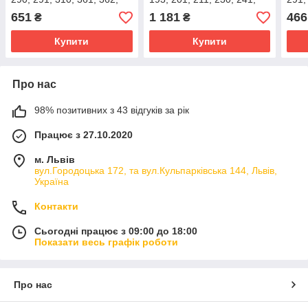
440; 441; 461; 661; MSE
250; 260; 261; MSE 170;
см. 
651
1 181
466
₴
₴
220; 250
190; 210; 230
Купити
Купити
Про нас
98% позитивних з 43 відгуків за рік
Працює з 27.10.2020
м. Львів
вул.Городоцька 172, та вул.Кульпарківська 144, Львів,
Україна
Контакти
Сьогодні працює з 09:00 до 18:00
Показати весь графік роботи
Про нас