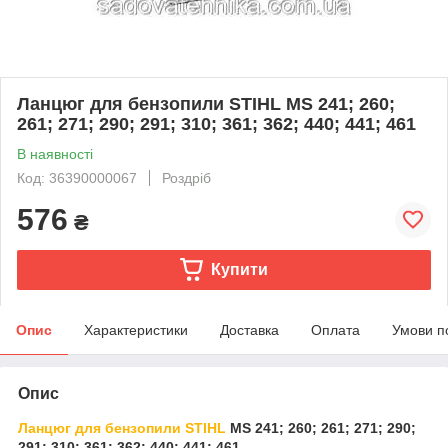
Ланцюг для бензопили STIHL MS 241; 260;
261; 271; 290; 291; 310; 361; 362; 440; 441; 461
В наявності
Код: 36390000067
Роздріб
576
₴
Купити
Опис
Характеристики
Доставка
Оплата
Умови п
Опис
Ланцюг для бензопили STIHL
MS 241; 260; 261; 271; 290;
291; 310; 361; 362; 440; 441; 461