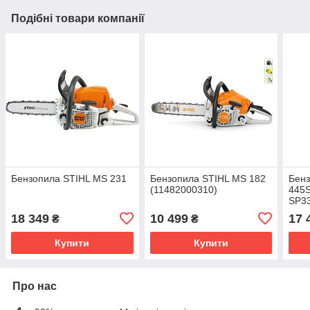
Подібні товари компанії
Бензопила STIHL MS 231
Бензопила STIHL MS 182
Бенз
(11482000310)
445S
SP33
18 349
10 499
17 
₴
₴
Купити
Купити
Про нас