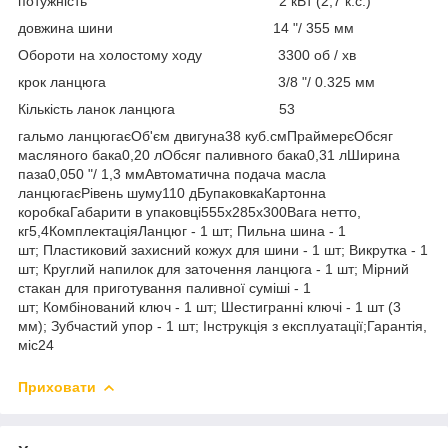
потужність 2 кВт (2,7 к.с.)
довжина шини 14 "/ 355 мм
Обороти на холостому ходу 3300 об / хв
крок ланцюга 3/8 "/ 0.325 мм
Кількість ланок ланцюга 53
гальмо ланцюгаєОб'єм двигуна38 куб.смПраймерєОбсяг
масляного бака0,20 лОбсяг паливного бака0,31 лШирина
паза0,050 "/ 1,3 ммАвтоматична подача масла
ланцюгаєРівень шуму110 дБупаковкаКартонна
коробкаГабарити в упаковці555x285x300Вага нетто,
кг5,4КомплектаціяЛанцюг - 1 шт; Пильна шина - 1
шт; Пластиковий захисний кожух для шини - 1 шт; Викрутка - 1
шт; Круглий напилок для заточення ланцюга - 1 шт; Мірний
стакан для приготування паливної суміші - 1
шт; Комбінований ключ - 1 шт; Шестигранні ключі - 1 шт (3
мм); Зубчастий упор - 1 шт; Інструкція з експлуатації;Гарантія,
міс24
Приховати