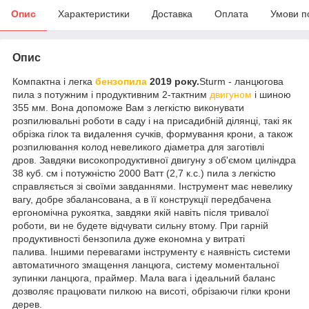
Опис
Характеристики
Доставка
Оплата
Умови п
Опис
Компактна і легка
бензопила
2019 року.
Sturm - ланцюгова
пила з потужним і продуктивним 2-тактним
двигуном
і шиною
355 мм. Вона допоможе Вам з легкістю виконувати
розпилювальні роботи в саду і на присадибній ділянці, такі як
обрізка гілок та видалення сучків, формування крони, а також
розпилювання колод невеликого діаметра для заготівлі
дров. Завдяки високопродуктивної двигуну з об'ємом циліндра
38 куб. см і потужністю 2000 Ватт (2,7 к.с.) пила з легкістю
справляється зі своїми завданнями. Інструмент має невелику
вагу, добре збалансована, а в її конструкції передбачена
ергономічна рукоятка, завдяки якій навіть після тривалої
роботи, ви не будете відчувати сильну втому. При гарній
продуктивності бензопила дуже економна у витраті
палива. Іншими перевагами інструменту є наявність системи
автоматичного змащення ланцюга, систему моментальної
зупинки ланцюга, праймер. Мала вага і ідеальний баланс
дозволяє працювати пилкою на висоті, обрізаючи гілки крони
дерев.