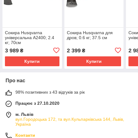
Сокира Husqvarna
Сокира Husqvarna для
Соки
універсальна А2400; 2.4
дров; 0.6 кг; 37.5 см
унів
кг; 70см
3 989
2 399
2 9
₴
₴
Купити
Купити
Про нас
98% позитивних з 43 відгуків за рік
Працює з 27.10.2020
м. Львів
вул.Городоцька 172, та вул.Кульпарківська 144, Львів,
Україна
Контакти