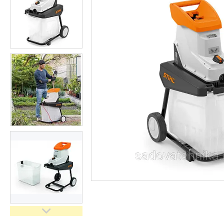
Кущорізи
Роботи-газонокосарки
Дровоколи
Культиватори
Генератори
Насоси водяні/мотопомпи
Повітродувки і садові
пилососи
Обприскувачі
Мотобури
Мийки високого тискуху
Віброплити
Бензорізи