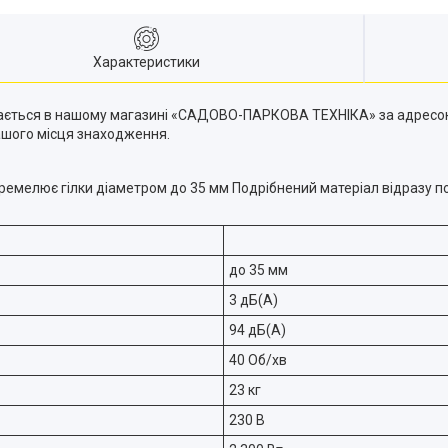
Характеристики
ається в нашому магазині «САДОВО-ПАРКОВА ТЕХНІКА» за адресою: м
нашого місця знаходження.
ремелює гілки діаметром до 35 мм Подрібнений матеріал відразу п
до 35 мм
3 дБ(А)
94 дБ(А)
40 Об/хв
23 кг
230 В