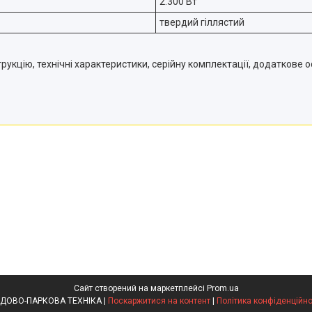
2.300 Вт
твердий гіллястий
укцію, технічні характеристики, серійну комплектації, додаткове о
Сайт створений на маркетплейсі
Prom.ua
САДОВО-ПАРКОВА ТЕХНІКА |
Поскаржитися на контент
|
Політика конфіденційно