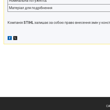
Номінальна потужнітсь
Матеріал для подрібнення
Компанія
STIHL
залишає за собою право внесення змін у констр