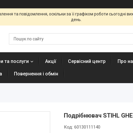
ення та повідомлення, оскільки за її графіком роботи сьогодні в
день.
и та послуги
Акції
Сервісний центр
Про н
а
Повернення і обмін
Подрібнювач STIHL GHE 
Код:
60130111140