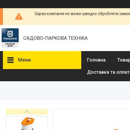
Зараз компанія не може швидко обробляти замовл
САДОВО-ПАРКОВА ТЕХНІКА
Меню
Головна
Товар
Доставка та оплат
Бензопили
Електричні пили
Газонокосарки
Аератори
Мотокоси та тримери
Висоторізи