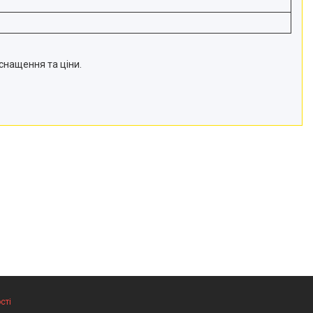
снащення та ціни.
сті