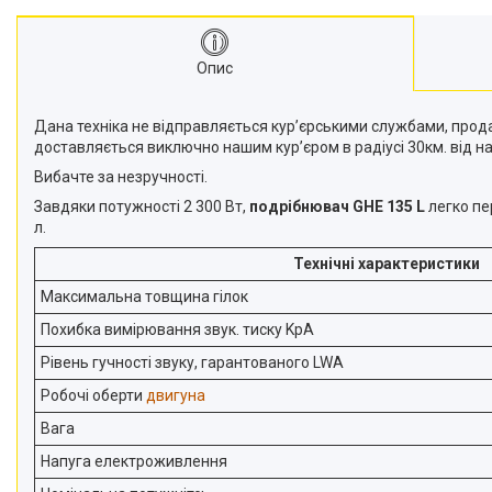
Подрібнювачі гілок
Двигуни
Опис
Снігоприбирачі
Райдери
Дана техніка не відправляється кур’єрськими службами, прод
доставляється виключно нашим кур’єром в радіусі 30км. від 
Трактори газонокосарки
Вибачте за незручності.
Аксесуари
Завдяки потужності 2 300 Вт,
подрібнювач GHE 135 L
легко пе
л.
Технічні характеристики
Максимальна товщина гілок
Похибка вимірювання звук. тиску KpA
Рівень гучності звуку, гарантованого LWA
Робочі оберти
двигуна
Вага
Напуга електроживлення