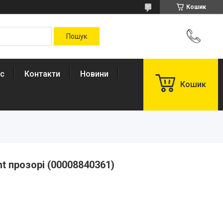
Кошик
ас
Контакти
Новини
Кошик
ht прозорі (00008840361)