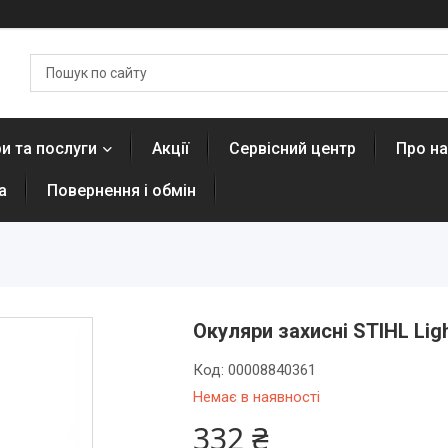
и та послуги
Акції
Сервісний центр
Про н
а
Повернення і обмін
Окуляри захисні STIHL Lig
Код:
00008840361
Немає в наявності
332 ₴