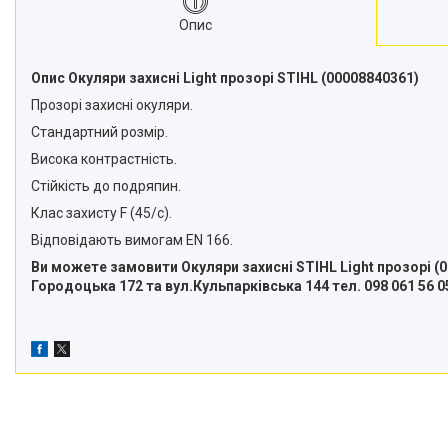
Снігоприбирачі
Опис
Райдери
Опис Окуляри захисні Light прозорі STIHL (00008840361)
Трактори газонокосарки
Прозорі захисні окуляри.
Аксесуари
Стандартний розмір.
Висока контрастність.
Стійкість до подряпин.
Клас захисту F (45/с).
Відповідають вимогам EN 166.
Ви можете замовити Окуляри захисні STIHL Light прозорі (0
Городоцька 172 та вул.Кульпарківська 144 тел. 098 061 56 0