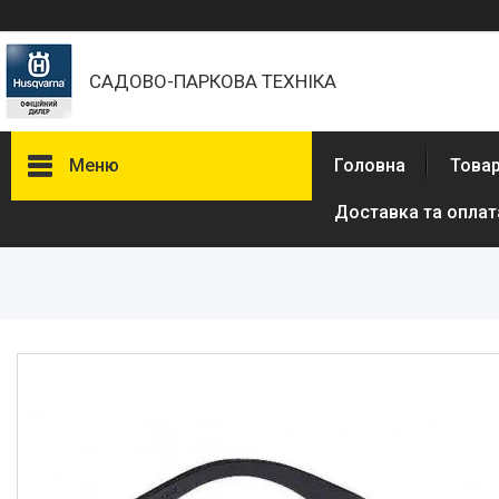
САДОВО-ПАРКОВА ТЕХНІКА
Меню
Головна
Товар
Доставка та оплат
Бензопили
Електричні пили
Газонокосарки
Аератори
Мотокоси та тримери
Висоторізи
Кущорізи
Роботи-газонокосарки