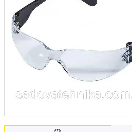
Дровоколи
Культиватори
Генератори
Насоси водяні/мотопомпи
Повітродувки і садові
пилососи
Обприскувачі
Мотобури
Мийки високого тискуху
Віброплити
Бензорізи
Подрібнювачі гілок
Двигуни