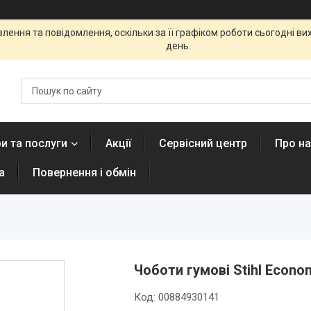
ення та повідомлення, оскільки за її графіком роботи сьогодні в
день.
и та послуги
Акції
Сервісний центр
Про н
а
Повернення і обмін
Чоботи гумові Stihl Econo
Код:
00884930141