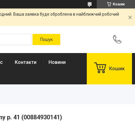
Кошик
ихідний. Ваша заявка буде оброблена в найближчий робочий
ас
Контакти
Новини
Кошик
my р. 41 (00884930141)