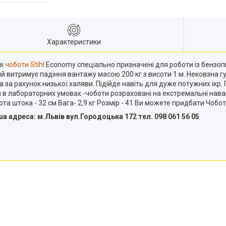
Характеристики
ві
чоботи Stihl
Economy спеціально призначені для роботи із бензоп
й витримує падіння вантажу масою 200 кг з висоти 1 м. Нековзна
 за рахунок низької халяви. Підійде навіть для дуже потужних ікр
 в лабораторних умовах -чоботи розраховані на екстремальні навант
сота штока - 32 см Вага- 2,9 кг Розмір - 41 Ви можете придбати Чобо
 aдрecа: м.Львів вул.Городоцька 172 тел. 098 061 56 05