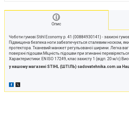
Подрібнювачі гілок
Двигуни
Снігоприбирачі
Опис
Райдери
Чоботи гумові Stihl Economy р. 41 (00884930141) - захисні гумо
Підвищена безпека ноги забезпечується сталевим носком, яки
Трактори газонокосарки
протектора. Тканевий манжет регульованої ширини. Легка вага
Аксесуари
поверхні підошви.Міцність підошви при згинанні перевіряється
Характеристики: EN ISO 17249, клас захисту 1 (відп. 20 м/с) Ви
у нашому магазині STIHL (ШТІЛЬ) sadovatehnika.com.ua Нaша