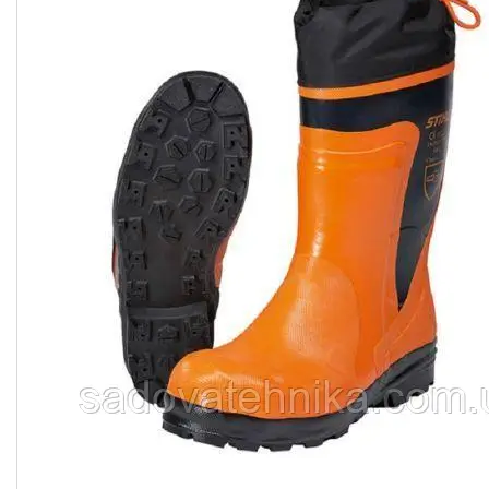
Кущорізи
Роботи-газонокосарки
Дровоколи
Культиватори
Генератори
Насоси водяні/мотопомпи
Повітродувки і садові
пилососи
Обприскувачі
Мотобури
Мийки високого тискуху
Віброплити
Бензорізи