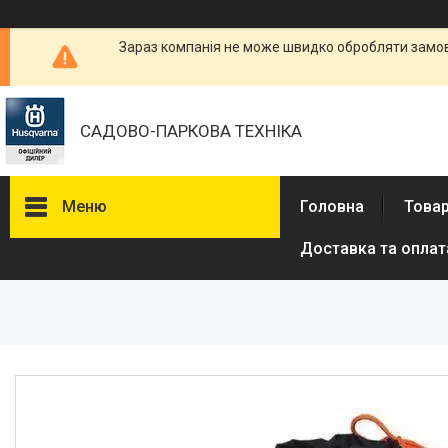
Зараз компанія не може швидко обробляти замовл
САДОВО-ПАРКОВА ТЕХНІКА
Меню
Головна
Товар
Доставка та оплат
Бензопили
Електричні пили
Газонокосарки
Аератори
Мотокоси та тримери
Висоторізи