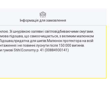
Інформація для замовлення
илою. Зі шнурівкою халяви і світловідбиваючими смугами.
 гумова підошва, що самоочищається, з великим малюнком
. Підошва,придатна для шипів.Малюнок протектора на всій
аження і не повинні луснути після 150.000 вигинів.
ти гумові Stihl Economy р. 41 (00884930141)