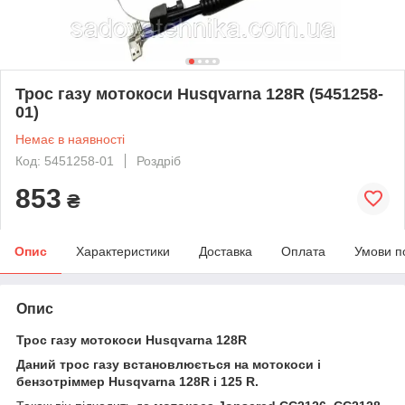
Трос газу мотокоси Husqvarna 128R (5451258-
01)
Немає в наявності
Код: 5451258-01
Роздріб
853
₴
Опис
Характеристики
Доставка
Оплата
Умови п
Опис
Трос газу мотокоси Husqvarna 128R
Даний трос газу встановлюється на мотокоси і
бензотріммер
Husqvarna 128R
і 125 R.