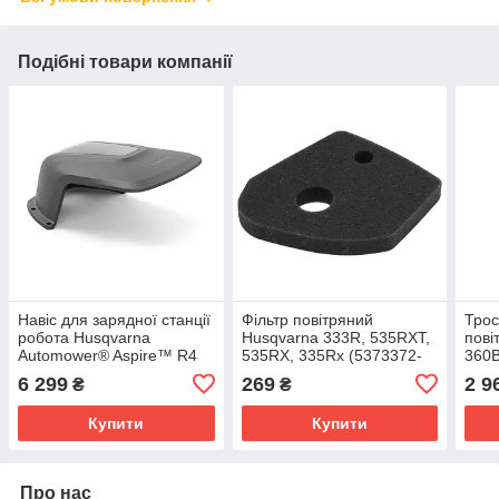
Подібні товари компанії
Навіс для зарядної станції
Фільтр повітряний
Трос
робота Husqvarna
Husqvarna 333R, 535RXT,
пові
Automower® Aspire™ R4
535RX, 335Rx (5373372-
360B
(5366618-01)
01)
580B
6 299
269
2 9
₴
₴
01)
Купити
Купити
Про нас