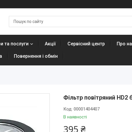
и та послуги
Акції
Сервісний центр
Про н
а
Повернення і обмін
Фільтр повітряний HD2 б
Код:
00001404407
В наявності
395 ₴