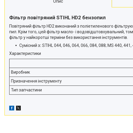
Опис
Снігоприбирачі
Райдери
Фільтр повітряний STIHL HD2 бензопил
Повітряний фільтр HD2 виконаний з поліетиленового фільтруюч
Трактори газонокосарки
пил. Крім того, цей фільтр масло- і водовідштовхувальний, т
Аксесуари
фільтр у найкоротші терміни без використання інструментів.
Сумісний з
:
STIHL 044, 046, 064, 066, 084, 088; MS 440, 441, 
Характеристики
Виробник
Призначення інструменту
Тип запчастини