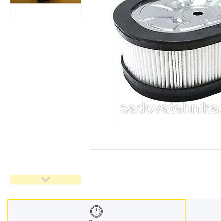
Дровоколи
Культиватори
Генератори
Насоси водяні/мотопомпи
Повітродувки і садові
пилососи
Обприскувачі
Мотобури
Мийки високого тискуху
Віброплити
Бензорізи
Подрібнювачі гілок
Двигуни