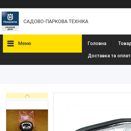
САДОВО-ПАРКОВА ТЕХНІКА
Меню
Головна
Товар
Доставка та оплат
Бензопили
Електричні пили
Газонокосарки
Аератори
Мотокоси та тримери
Висоторізи
Кущорізи
Роботи-газонокосарки