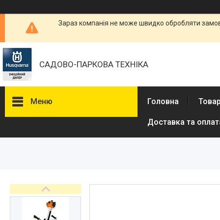
Зараз компанія не може швидко обробляти замовл
САДОВО-ПАРКОВА ТЕХНІКА
Меню
Головна
Товар
Доставка та оплат
Бензопили
Електричні пили
Газонокосарки
Аератори
Мотокоси та тримери
Висоторізи