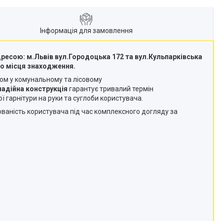
Інформація для замовлення
ресою: м.Львів вул.Городоцька 172 та вул.Кульпарківська
ого місця знаходження.
ом у комунальному та лісовому
надійна конструкція
гарантує тривалий термін
ї гарнітури на руки та суглоби користувача.
люваність користувача під час комплексного догляду за