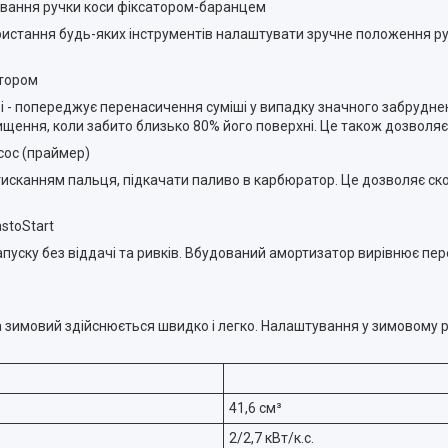
вання ручки коси фіксатором-баранцем
истання будь-яких інструментів налаштувати зручне положення руч
тором
 - попереджує перенасичення суміші у випадку значного забрудне
ищення, коли забито близько 80% його поверхні. Це також дозволя
сос (праймер)
сканням пальця, підкачати паливо в карбюратор. Це дозволяє скоро
stoStart
пуску без віддачі та ривків. Вбудований амортизатор вирівнює пе
на зимовий здійснюється швидко і легко. Налаштування у зимовому 
41,6 cм³
2/2,7 кВт/к.с.