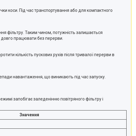
ки коси. Під час транспортування або для компактного
ння фільтру. Таким чином, потужність залишається
є довго працювати без перерви.
тити кількість пускових рухів після тривалої перерви в
репади навантаження, що виникають під час запуску.
режимі запобігає заледенінню повітряного фільтру і
Значення