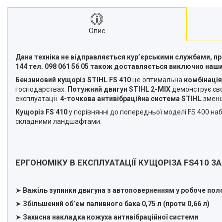
Подрібнювачі гілок
Двигуни
Опис
Снігоприбирачі
Райдери
Дана техніка не відправляється кур’єрськими службами, 
144 тел. 098 061 56 05 також доставляється виключно на
Трактори газонокосарки
Бензиновий кущоріз STIHL FS 410
це оптимальна
комбінація
господарствах.
Потужний двигун STIHL 2-MIX
демонструє сво
Аксесуари
експлуатації.
4-точкова антивібраційна система STIHL
зменшу
Кущоріз FS 410
у порівнянні до попередньої моделі FS 400 наб
складними ландшафтами.
ЕРГОНОМІКУ В ЕКСПЛУАТАЦІЇ КУЩОРІЗА FS410 З
➤
Важіль зупинки двигуна з автоповерненням у робоче по
➤
Збільшений об’єм паливного бака 0,75 л (проти 0,66 л)
➤
Захисна накладка кожуха антивібраційної системи