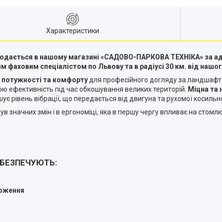
Характеристики
продається в нашому магазині «САДОВО-ПАРКОВА ТЕХНІКА» за ад
шим фаховим спеціалістом
по Львову та в радіусі 30 км. від наш
 потужності та комфорту
для професійного догляду за ландшафт
ю ефективність під час обкошування великих територій.
Міцна та 
є рівень вібрації, що передається від двигуна та рухомої косильно
ув значних змін і в ергономіці, яка в першу чергу впливає на стом
АБЕЗПЕЧУЮТЬ:
ложення