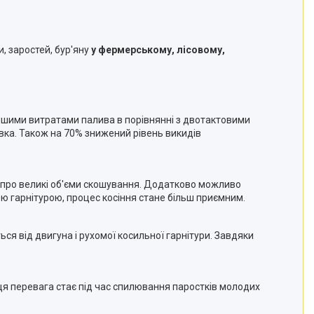
, заростей, бур'яну
у фермерському, лісовому,
еншими витратами палива в порівнянні з двотактовими
дувка. Також на 70% знижений рівень викидів
я про великі об'єми скошування. Додатково можливо
 гарнітурою, процес косіння стане більш приємним.
ся від двигуна і рухомої косильної гарнітури. Завдяки
ця перевага стає під час спилювання паростків молодих