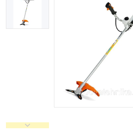
Кущорізи
Роботи-газонокосарки
Дровоколи
Культиватори
Генератори
Насоси водяні/мотопомпи
Повітродувки і садові
пилососи
Обприскувачі
Мотобури
Мийки високого тискуху
Віброплити
Бензорізи