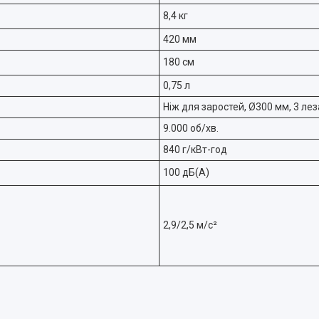
8,4 кг
420 мм
180 см
0,75 л
Ніж для заростей, Ø300 мм, 3 лез
9.000 об/хв.
840 г/кВт-год
100 дБ(А)
2,9/2,5 м/с²