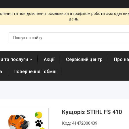
ення та повідомлення, оскільки за її графіком роботи сьогодні в
день.
и та послуги
Акції
Сервісний центр
Про н
а
Повернення і обмін
Кущоріз STIHL FS 410
Код:
41472000439