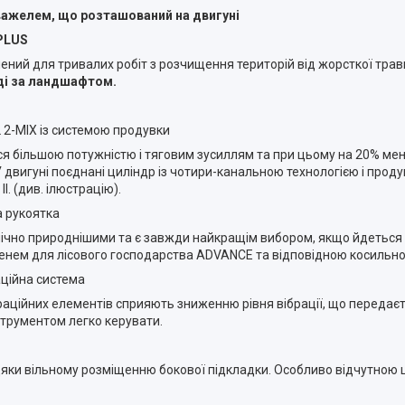
важелем, що розташований на двигуні
PLUS
ений для тривалих робіт з розчищення територій від жорсткої трави
ді за ландшафтом.
 2-MIX із системою продувки
ься більшою потужністю і тяговим зусиллям та при цьому на 20% м
 У двигуні поєднані циліндр із чотири-канальною технологією і про
I. (див. ілюстрацію).
а рукоятка
омічно природнішими та є завжди найкращім вибором, якщо йдетьс
ем для лісового господарства ADVANCE та відповідною косильною
ційна система
раційних елементів сприяють зниженню рівня вібрації, що передаєть
нструментом легко керувати.
дяки вільному розміщенню бокової підкладки. Особливо відчутною 