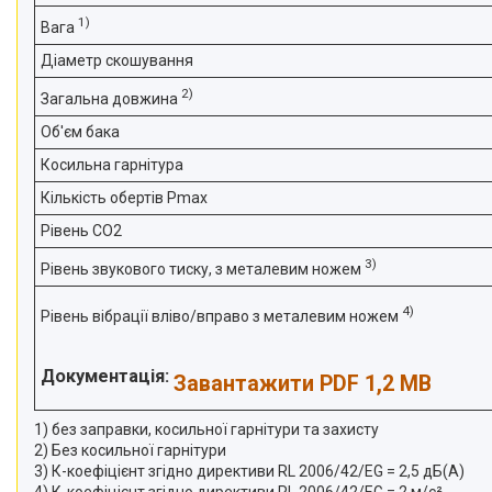
1)
Вага
Діаметр скошування
2)
Загальна довжина
Об'єм бака
Косильна гарнітура
Кількість обертів Pmax
Рівень CO2
3)
Рівень звукового тиску, з металевим ножем
4)
Рівень вібрації вліво/вправо з металевим ножем
Документація:
Завантажити PDF 1,2 MB
1) без заправки, косильної гарнітури та захисту
2) Без косильної гарнітури
3) К-коефіцієнт згідно директиви RL 2006/42/EG = 2,5 дБ(А)