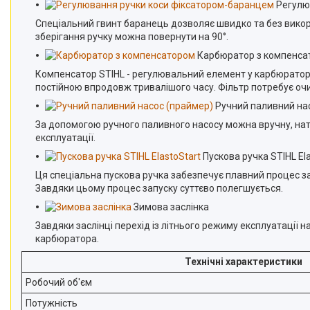
Регулю
Спеціальний гвинт баранець дозволяє швидко та без викор
зберігання ручку можна повернути на 90°.
Карбюратор з компенса
Компенсатор STIHL - регулювальний елемент у карбюраторі
постійною впродовж тривалішого часу. Фільтр потребує оч
Ручний паливний на
За допомогою ручного паливного насосу можна вручну, нати
експлуатації.
Пускова ручка STIHL Ela
Ця спеціальна пускова ручка забезпечує плавний процес за
Завдяки цьому процес запуску суттєво полегшується.
Зимова заслінка
Завдяки заслінці перехід із літнього режиму експлуатації 
карбюратора.
Технічні характеристики
Робочий об'єм
Потужність