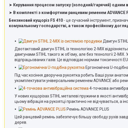
➤
Керування процесом запуску (холодний/гарячий) одним 
➤
В комплекті з комфортним ранцевим ременем ADVANCE 
Бензиновий кущоріз FS 410
- це сучасний інструмент, признач
комунальному господарстві, а також професійному догля
Двигун STIHL
Двотактовий двигун STIHL із технологією 2-MIX відрізняєт
двигунами STIHL такого ж об'єму, але без технології 2-МІХ.
відпрацьованих газів. Це відповідає нормам токсичності EU I
Ергономічна U-подібн
Під час косіння дворучна рукоятка робить Ваші рухи анат
укомплектувати універсальним ременем ADVANCE або ремен
4-точкова антивібра
У нових кущорізах STIHL металеві пружини в якості антивіб
цьому вібрація на рукоятці практично не відчувається, а і
Ремінь ADVANCE PLUS
Цей ранцевий ремінь забезпечує більшу свободу рухів зав
дерев.