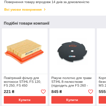
Повернення товару впродовж 14 днів за домовленістю
Всі умови повернення
Подібні товари компанії
Повітряний фільтр для
Ріжуче полотно для трави
Корп
мотокоси STIHL FS 120,
STIHL 8-пелюсткове
безн
FS 250, FS 450
(підходить для FS 260 -
MS 2
(41341410300)
560) (40007133802)
221
845
555
₴
₴
Купити
Купити