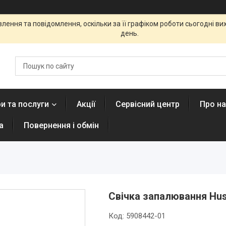
ення та повідомлення, оскільки за її графіком роботи сьогодні в
день.
и та послуги
Акції
Сервісний центр
Про н
а
Повернення і обмін
Свічка запалювання Hus
Код:
5908442-01