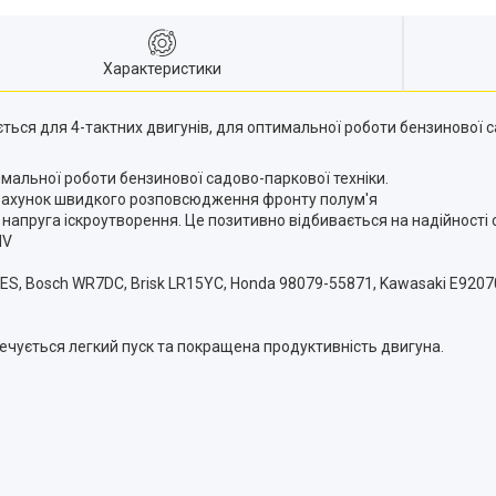
Характеристики
ться для 4-тактних двигунів, для оптимальної роботи бензинової с
имальної роботи бензинової садово-паркової техніки.
а рахунок швидкого розповсюдження фронту полум'я
а напруга іскроутворення. Це позитивно відбивається на надійност
HV
S, Bosch WR7DC, Brisk LR15YC, Honda 98079-55871, Kawasaki E92070
ечується легкий пуск та покращена продуктивність двигуна.