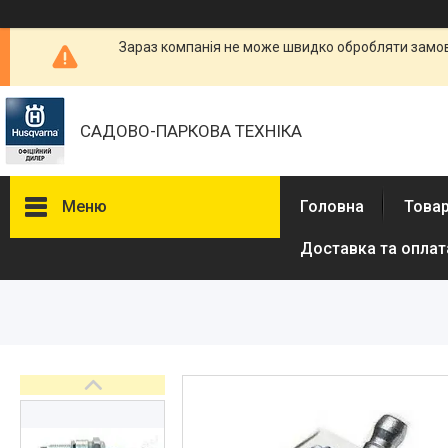
Зараз компанія не може швидко обробляти замовл
САДОВО-ПАРКОВА ТЕХНІКА
Меню
Головна
Товар
Доставка та оплат
Бензопили
Електричні пили
Газонокосарки
Аератори
Мотокоси та тримери
Висоторізи