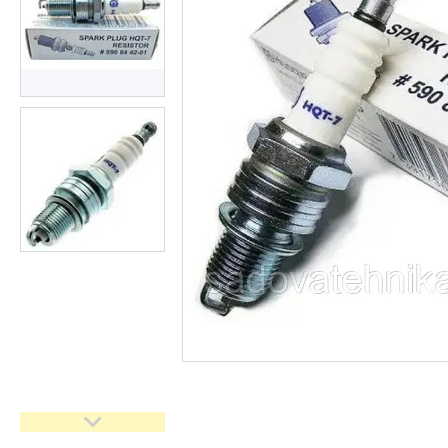
Кущорізи
Роботи-газонокосарки
Дровоколи
Культиватори
Генератори
Насоси водяні/мотопомпи
Повітродувки і садові
пилососи
Обприскувачі
Мотобури
Мийки високого тискуху
Віброплити
Бензорізи