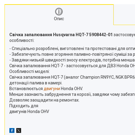
Подрібнювачі гілок
Двигуни
Опис
Снігоприбирачі
Райдери
Свічка запалювання Husqvarna HQT-7 5908442-01
застосовує
особливості:
Трактори газонокосарки
- Спеціально розроблені, виготовлені та протестовані для опт
- Забезпечують повне згоряння паливно-повітряної суміші з
Аксесуари
- Завдяки низькій швидкості зносу електродів, потрібна менш
Свічка запалювання HQT-7 - застосовується для ДВЗ Honda O
Особливості моделі:
Свічка запалювання HQT-7 (аналог Champion RN9YC, NGK BPR6E
детонації палива в камері.
Встановлюється
двигуни
Honda OHV.
Менше зазнають забруднення та корозії, завдяки чому забезп
Дозволяє заощадити на ремонтах.
Підходить для
двигунів Honda OHV