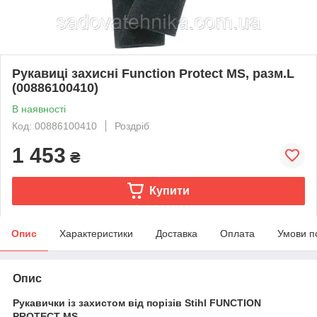
Рукавиці захисні Function Protect MS, разм.L
(00886100410)
В наявності
Код: 00886100410
Роздріб
1 453
₴
Купити
Опис
Характеристики
Доставка
Оплата
Умови п
Опис
Рукавички із захистом від порізів Stihl FUNCTION
PROTECT MS.