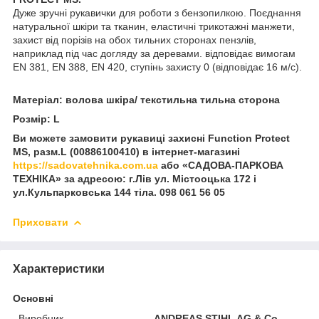
Дуже зручні рукавички для роботи з бензопилкою. Поєднання
натуральної шкіри та тканин, еластичні трикотажні манжети,
захист від порізів на обох тильних сторонах пензлів,
наприклад під час догляду за деревами. відповідає вимогам
EN 381, EN 388, EN 420, ступінь захисту 0 (відповідає 16 м/с).
Матеріал: волова шкіра/ текстильна тильна сторона
Розмір: L
Ви можете замовити рукавиці захисні Function Protect
MS, разм.L (00886100410) в інтернет-магазині
https://sadovatehnika.com.ua
або «САДОВА-ПАРКОВА
ТЕХНІКА» за адресою: г.Лів ул. Містооцька 172 і
ул.Кульпарковська 144 тіла. 098 061 56 05
Приховати
Характеристики
Основні
Виробник
ANDREAS STIHL AG & Co