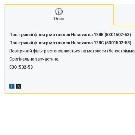
Подрібнювачі гілок
Двигуни
Опис
Снігоприбирачі
Райдери
Повітряний фільтр мотокоси Husqvarna 128R (5301502-53)
Повітряний фільтр мотокоси Husqvarna 128C (5301502-53)
Трактори газонокосарки
Повітряний фільтр встановлюється на мотокоси і бензотрімм
Аксесуари
Оригінальна запчастина.
5301502-53