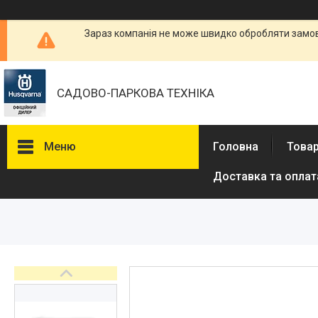
Зараз компанія не може швидко обробляти замовл
САДОВО-ПАРКОВА ТЕХНІКА
Меню
Головна
Товар
Доставка та оплат
Бензопили
Електричні пили
Газонокосарки
Аератори
Мотокоси та тримери
Висоторізи