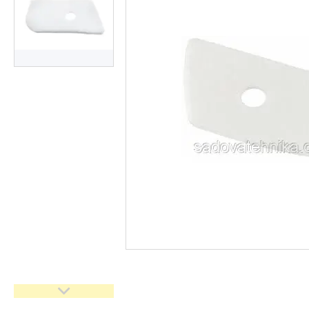
Кущорізи
Роботи-газонокосарки
Дровоколи
Культиватори
Генератори
Насоси водяні/мотопомпи
Повітродувки і садові
пилососи
Обприскувачі
Мотобури
Мийки високого тискуху
Віброплити
Бензорізи