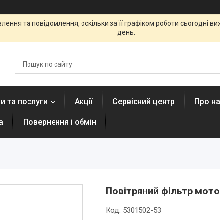
ення та повідомлення, оскільки за її графіком роботи сьогодні в
день.
и та послуги
Акції
Сервісний центр
Про н
а
Повернення і обмін
Повітряний фільтр мото
Код:
5301502-53