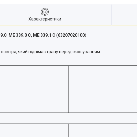
Характеристики
.0, ME 339.0 C, ME 339.1 C
(
63207020100
)
повітря, який піднімає траву перед скошуванням.