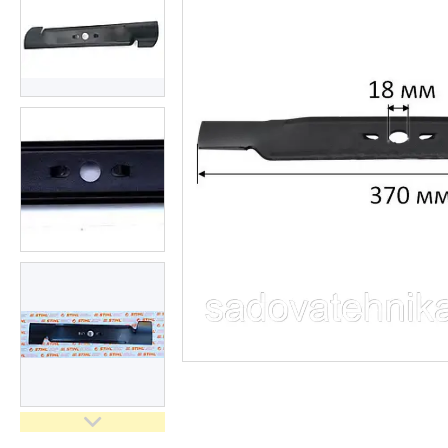
Кущорізи
Роботи-газонокосарки
Дровоколи
Культиватори
Генератори
Насоси водяні/мотопомпи
Повітродувки і садові
пилососи
Обприскувачі
Мотобури
Мийки високого тискуху
Віброплити
Бензорізи