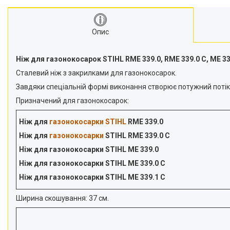
Подрібнювачі гілок
Двигуни
Опис
Снігоприбирачі
Райдери
Ніж для газонокосарок STIHL RME 339.0, RME 339.0 C, ME 339
Сталевий ніж з закрилками для газонокосарок.
Трактори газонокосарки
Завдяки спеціальній формі виконання створює потужний потік 
Аксесуари
Призначений для газонокосарок:
Ніж для
газонокосарки STIHL
RME 339.0
Ніж для
газонокосарки
STIHL RME 339.0 C
Ніж для газонокосарки STIHL ME 339.0
Ніж для газонокосарки STIHL ME 339.0 C
Ніж для газонокосарки STIHL ME 339.1 C
Ширина скошування: 37 см.