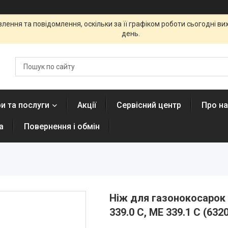
ення та повідомлення, оскільки за її графіком роботи сьогодні в
день.
и та послуги
Акції
Сервісний центр
Про н
а
Повернення і обмін
Ніж для газонокосарок S
339.0 C, ME 339.1 C (632