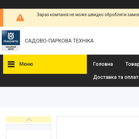
Зараз компанія не може швидко обробляти замовл
САДОВО-ПАРКОВА ТЕХНІКА
Меню
Головна
Товар
Доставка та оплат
Бензопили
Електричні пили
Газонокосарки
Аератори
Мотокоси та тримери
Висоторізи