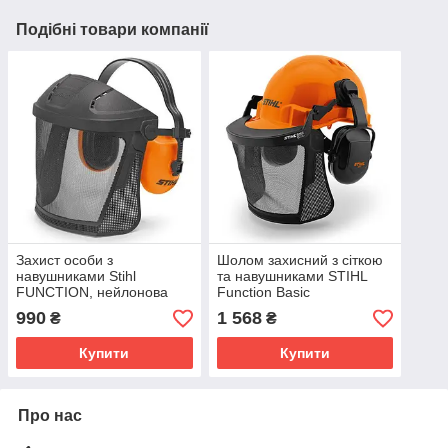
Подібні товари компанії
Захист особи з
Шолом захисний з сіткою
навушниками Stihl
та навушниками STIHL
FUNCTION, нейлонова
Function Basic
сітка (00008840251)
00008880810
990
1 568
₴
₴
Купити
Купити
Про нас