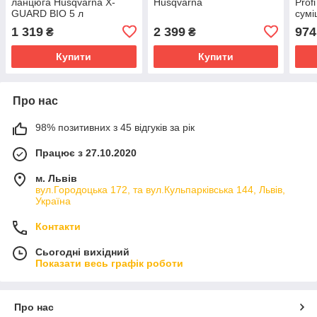
ланцюга Husqvarna X-
Husqvarna
Prof
GUARD BIO 5 л
сумі
ланц
1 319
2 399
974
₴
₴
(000
Купити
Купити
Про нас
98% позитивних з 45 відгуків за рік
Працює з 27.10.2020
м. Львів
вул.Городоцька 172, та вул.Кульпарківська 144, Львів,
Україна
Контакти
Сьогодні вихідний
Показати весь графік роботи
Про нас