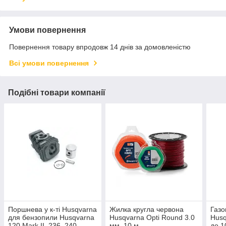
Умови повернення
Повернення товару впродовж 14 днів за домовленістю
Всі умови повернення
Подібні товари компанії
Поршнева у к-ті Husqvarna
Жилка кругла червона
Газо
для бензопили Husqvarna
Husqvarna Opti Round 3.0
Hus
120 Mark II, 236, 240,
мм, 10 м
до 1