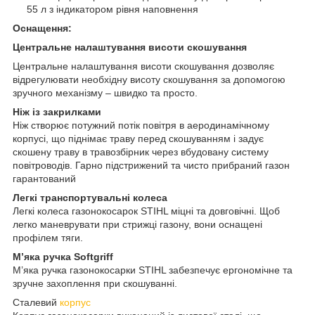
55 л з індикатором рівня наповнення
Оснащення:
Центральне налаштування висоти скошування
Центральне налаштування висоти скошування дозволяє
відрегулювати необхідну висоту скошування за допомогою
зручного механізму – швидко та просто.
Ніж із закрилками
Ніж створює потужний потік повітря в аеродинамічному
корпусі, що піднімає траву перед скошуванням і задує
скошену траву в травозбірник через вбудовану систему
повітроводів. Гарно підстрижений та чисто прибраний газон
гарантований
Легкі транспортувальні колеса
Легкі колеса газонокосарок STIHL міцні та довговічні. Щоб
легко маневрувати при стрижці газону, вони оснащені
профілем тяги.
М’яка ручка Softgriff
М’яка ручка газонокосарки STIHL забезпечує ергономічне та
зручне захоплення при скошуванні.
Сталевий
корпус