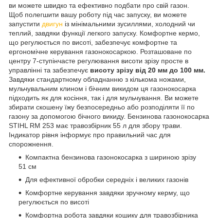
ви можете швидко та ефективно подбати про свій газон.
Щоб полегшити вашу роботу під час запуску, ви можете
запустити
двигун
із мінімальними зусиллями, холодний чи
теплий, завдяки функції легкого запуску. Комфортне кермо,
що регулюється по висоті, забезпечує комфортне та
ергономічне керування газонокосаркою. Розташоване по
центру 7-ступінчасте регулювання висоти зрізу просте в
управлінні та забезпечує
висоту зрізу від 20 мм до 100 мм.
Завдяки стандартному обладнанню з кількома ножами,
мульчувальним клином і бічним викидом ця газонокосарка
підходить як для косіння, так і для мульчування. Ви можете
збирати скошену їжу безпосередньо або розподіляти її по
газону за допомогою бічного викиду. Бензинова газонокосарка
STIHL RM 253 має травозбірник 55 л для збору трави.
Індикатор рівня інформує про правильний час для
спорожнення.
Компактна бензинова газонокосарка з шириною зрізу
51 см
Для ефективної обробки середніх і великих газонів
Комфортне керування завдяки зручному керму, що
регулюється по висоті
Комфортна робота завдяки кошику для травозбірника