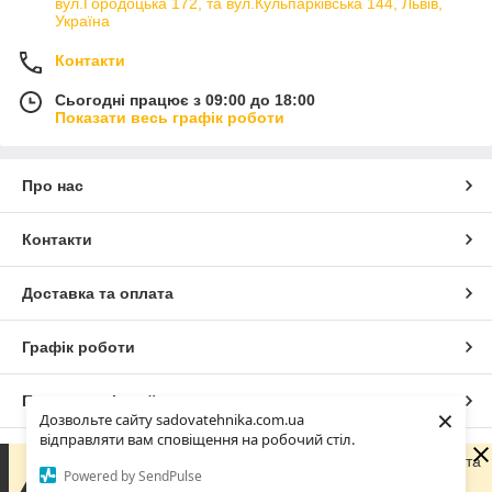
вул.Городоцька 172, та вул.Кульпарківська 144, Львів,
Україна
Контакти
Сьогодні працює з 09:00 до 18:00
Показати весь графік роботи
Про нас
Контакти
Доставка та оплата
Графік роботи
Повна версія сайту
×
Дозвольте сайту sadovatehnika.com.ua
відправляти вам сповіщення на робочий стіл.
Сайт створено на маркетплейсі
Prom.ua
Зараз компанія не може швидко обробляти замовлення та
Powered by SendPulse
повідомлення, оскільки за її графіком роботи сьогодні