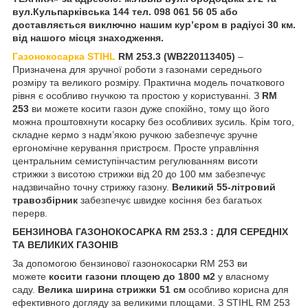
вул.Кульпарківська 144 тел. 098 061 56 05 або
доставляється виключно нашим кур’єром в радіусі 30 км.
від нашого місця знаходження.
Газонокосарка STIHL
RM 253.3 (WB220113405)
–
Призначена для зручної роботи з газонами середнього
розміру та великого розміру. Практична модель початкового
рівня є особливо гнучкою та простою у користуванні. З
RM
253
ви можете косити газон дуже спокійно, тому що його
можна проштовхнути косарку без особливих зусиль. Крім того,
складне кермо з надм’якою ручкою забезпечує зручне
ергономічне керування пристроєм. Просте управління
центральним семиступінчастим регулюванням висоти
стрижки з висотою стрижки від 20 до 100 мм забезпечує
надзвичайно точну стрижку газону.
Великий 55-літровий
травозбірник
забезпечує швидке косіння без багатьох
перерв.
БЕНЗИНОВА ГАЗОНОКОСАРКА RM 253.3 : ДЛЯ СЕРЕДНІХ
ТА ВЕЛИКИХ ГАЗОНІВ
За допомогою бензинової газонокосарки RM 253 ви
можете
косити газони площею до 1800 м2
у власному
саду.
Велика ширина стрижки 51 см
особливо корисна для
ефективного догляду за великими площами. З STIHL RM 253