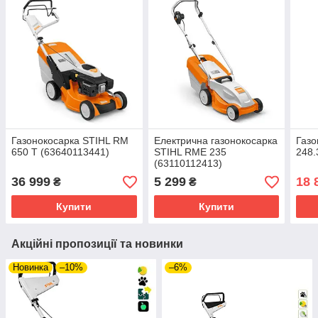
Газонокосарка STIHL RM
Електрична газонокосарка
Газо
650 Т (63640113441)
STIHL RME 235
248.
(63110112413)
36 999
5 299
18 
₴
₴
Купити
Купити
Акційні пропозиції та новинки
Новинка
–10%
–6%