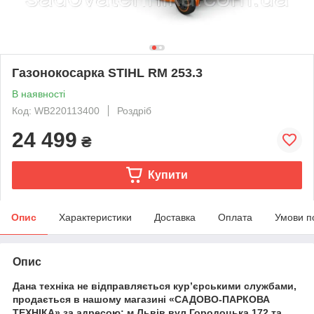
Газонокосарка STIHL RM 253.3
В наявності
Код: WB220113400
Роздріб
24 499
₴
Купити
Опис
Характеристики
Доставка
Оплата
Умови п
Опис
Дана техніка не відправляється кур’єрськими службами,
продається в нашому магазині «САДОВО-ПАРКОВА
ТЕХНІКА» за адресою: м.Львів вул.Городоцька 172 та