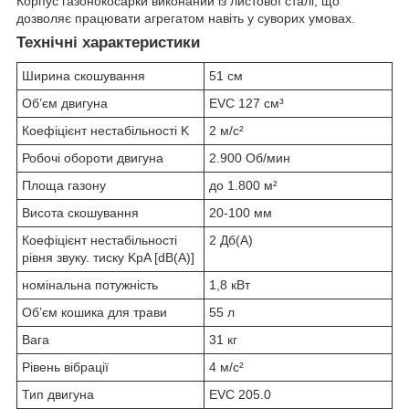
Корпус газонокосарки виконаний із листової сталі, що
дозволяє працювати агрегатом навіть у суворих умовах.
Технічні характеристики
Ширина скошування
51 см
Об’єм двигуна
EVC 127 см³
Коефіцієнт нестабільності K
2 м/с²
Робочі обороти двигуна
2.900 Об/мин
Площа газону
до 1.800 м²
Висота скошування
20-100 мм
Коефіцієнт нестабільності
2 Дб(A)
рівня звуку. тиску KpA [dB(A)]
номінальна потужність
1,8 кВт
Об’єм кошика для трави
55 л
Вага
31 кг
Рівень вібрації
4 м/с²
Тип двигуна
EVC 205.0