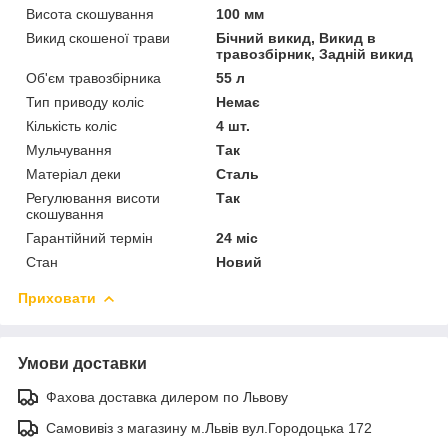
Висота скошування
100 мм
Викид скошеної трави
Бічний викид, Викид в
травозбірник, Задній викид
Об'єм травозбірника
55 л
Тип приводу коліс
Немає
Кількість коліс
4 шт.
Мульчування
Так
Матеріал деки
Сталь
Регулювання висоти
Так
скошування
Гарантійний термін
24 міс
Стан
Новий
Приховати
Умови доставки
Фахова доставка дилером по Львову
Самовивіз з магазину м.Львів вул.Городоцька 172