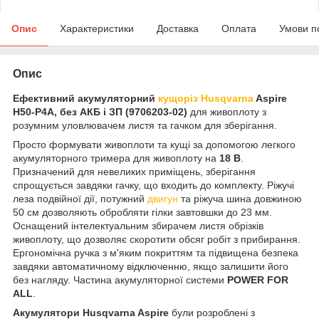
Опис
Характеристики
Доставка
Оплата
Умови п
Опис
Ефективний акумуляторний
кущоріз Husqvarna
Aspire
H50-P4A, без АКБ і ЗП (9706203‑02)
для живоплоту з
розумним уловлювачем листя та гачком для зберігання.
Просто формувати живоплоти та кущі за допомогою легкого
акумуляторного тримера для живоплоту на
18 В
.
Призначений для невеликих приміщень, зберігання
спрощується завдяки гачку, що входить до комплекту. Ріжучі
леза подвійної дії, потужний
двигун
та ріжуча шина довжиною
50 см дозволяють обробляти гілки завтовшки до 23 мм.
Оснащений інтелектуальним збирачем листя обрізків
живоплоту, що дозволяє скоротити обсяг робіт з прибирання.
Ергономічна ручка з м'яким покриттям та підвищена безпека
завдяки автоматичному відключенню, якщо залишити його
без нагляду. Частина акумуляторної системи
POWER FOR
ALL
.
Акумулятори Husqvarna Aspire
були розроблені з