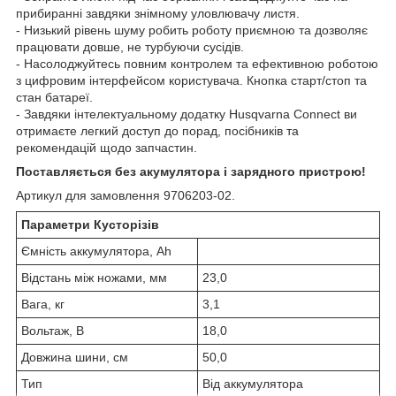
прибиранні завдяки знімному уловлювачу листя.
- Низький рівень шуму робить роботу приємною та дозволяє
працювати довше, не турбуючи сусідів.
- Насолоджуйтесь повним контролем та ефективною роботою
з цифровим інтерфейсом користувача. Кнопка старт/стоп та
стан батареї.
- Завдяки інтелектуальному додатку Husqvarna Connect ви
отримаєте легкий доступ до порад, посібників та
рекомендацій щодо запчастин.
Поставляється без акумулятора
і зарядного пристрою
!
Артикул для замовлення 9706203‑02.
Параметри Кусторізів
Ємність аккумулятора, Ah
Відстань між ножами, мм
23,0
Вага, кг
3,1
Вольтаж, В
18,0
Довжина шини, см
50,0
Тип
Від аккумулятора