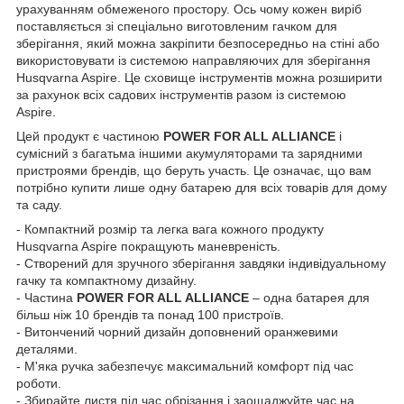
урахуванням обмеженого простору. Ось чому кожен виріб
поставляється зі спеціально виготовленим гачком для
зберігання, який можна закріпити безпосередньо на стіні або
використовувати із системою направляючих для зберігання
Husqvarna Aspire. Це сховище інструментів можна розширити
за рахунок всіх садових інструментів разом із системою
Aspire.
Цей продукт є частиною
POWER FOR ALL ALLIANCE
і
сумісний з багатьма іншими акумуляторами та зарядними
пристроями брендів, що беруть участь. Це означає, що вам
потрібно купити лише одну батарею для всіх товарів для дому
та саду.
- Компактний розмір та легка вага кожного продукту
Husqvarna Aspire покращують маневреність.
- Створений для зручного зберігання завдяки індивідуальному
гачку та компактному дизайну.
- Частина
POWER FOR ALL ALLIANCE
– одна батарея для
більш ніж 10 брендів та понад 100 пристроїв.
- Витончений чорний дизайн доповнений оранжевими
деталями.
- М'яка ручка забезпечує максимальний комфорт під час
роботи.
- Збирайте листя під час обрізання і заощаджуйте час на