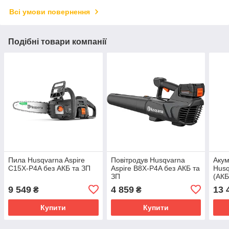
Всі умови повернення
Подібні товари компанії
Пила Husqvarna Aspire
Повітродув Husqvarna
Акум
C15X-P4A без АКБ та ЗП
Aspire B8X-P4A без АКБ та
Husq
ЗП
(АКБ
9 549
4 859
13 
₴
₴
Купити
Купити