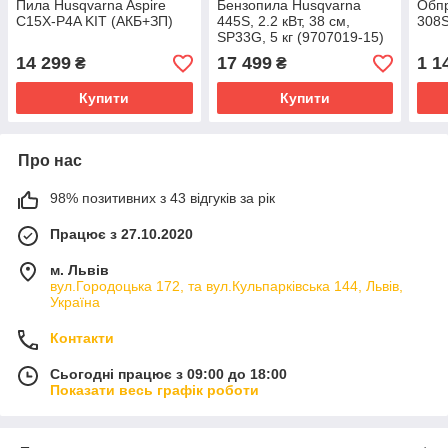
Пила Husqvarna Aspire
Бензопила Husqvarna
Обпр
C15X-P4A KIT (АКБ+ЗП)
445S, 2.2 кВт, 38 см,
308
SP33G, 5 кг (9707019-15)
14 299
17 499
1 1
₴
₴
Купити
Купити
Про нас
98% позитивних з 43 відгуків за рік
Працює з 27.10.2020
м. Львів
вул.Городоцька 172, та вул.Кульпарківська 144, Львів,
Україна
Контакти
Сьогодні працює з 09:00 до 18:00
Показати весь графік роботи