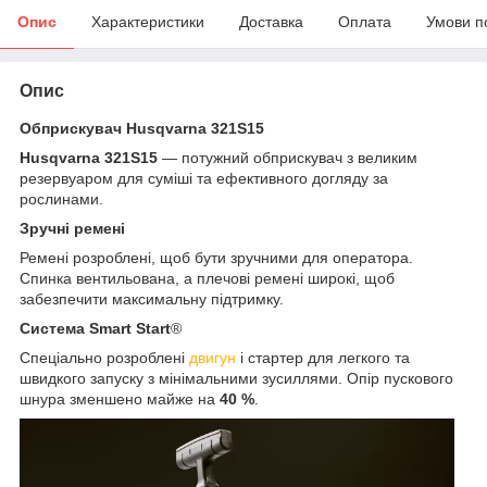
Опис
Характеристики
Доставка
Оплата
Умови п
Опис
Обприскувач Husqvarna 321S15
Husqvarna 321S15
— потужний обприскувач з великим
резервуаром для суміші та ефективного догляду за
рослинами.
Зручні ремені
Ремені розроблені, щоб бути зручними для оператора.
Спинка вентильована, а плечові ремені широкі, щоб
забезпечити максимальну підтримку.
Система
Smart Start
®
Спеціально розроблені
двигун
і стартер для легкого та
швидкого запуску з мінімальними зусиллями. Опір пускового
шнура зменшено майже на
40 %
.