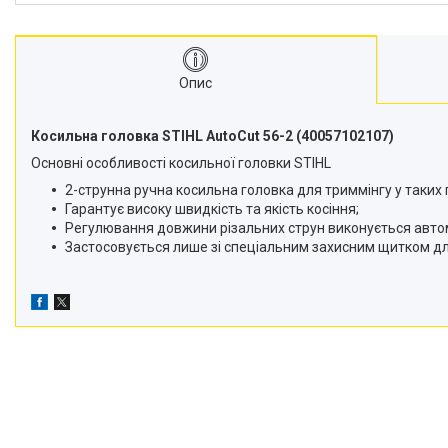
Подрібнювачі гілок
Двигуни
Снігоприбирачі
Опис
Райдери
Косильна головка STIHL AutoCut 56-2 (40057102107)
Трактори газонокосарки
Основні особливості косильної головки STIHL
Аксесуари
2-струнна ручна косильна головка для триммінгу у таких 
Гарантує високу швидкість та якість косіння;
Регулювання довжини різальних струн виконується авто
Застосовується лише зі спеціальним захисним щитком дл