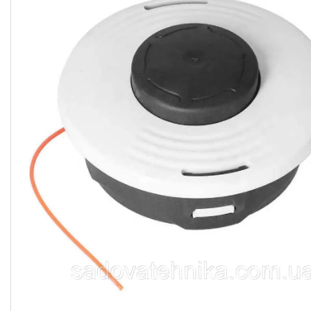
Кущорізи
Роботи-газонокосарки
Дровоколи
Культиватори
Генератори
Насоси водяні/мотопомпи
Повітродувки і садові
пилососи
Обприскувачі
Мотобури
Мийки високого тискуху
Віброплити
Бензорізи