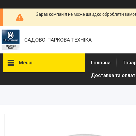
Зараз компанія не може швидко обробляти замовл
САДОВО-ПАРКОВА ТЕХНІКА
Меню
Головна
Товар
Доставка та оплат
Бензопили
Електричні пили
Газонокосарки
Аератори
Мотокоси та тримери
Висоторізи