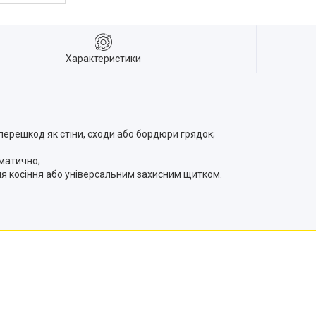
Характеристики
перешкод як стіни, сходи або бордюри грядок;
матично;
я косіння або універсальним захисним щитком.