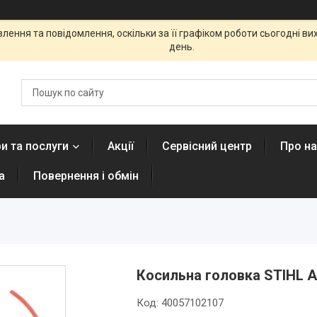
ення та повідомлення, оскільки за її графіком роботи сьогодні в
день.
и та послуги
Акції
Сервісний центр
Про н
а
Повернення і обмін
Косильна головка STIHL A
Код:
40057102107