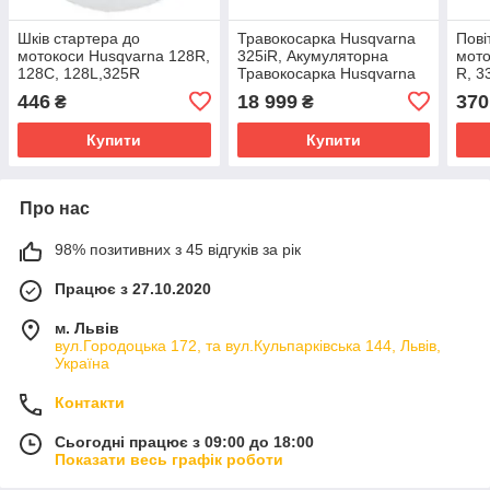
Шків стартера до
Травокосарка Husqvarna
Пові
мотокоси Husqvarna 128R,
325iR, Акумуляторна
мото
128C, 128L,325R
Травокосарка Husqvarna
R, 3
325iR, мотокоса
446
18 999
370
₴
₴
Husqvarna 325iR
Купити
Купити
Про нас
98% позитивних з 45 відгуків за рік
Працює з 27.10.2020
м. Львів
вул.Городоцька 172, та вул.Кульпарківська 144, Львів,
Україна
Контакти
Сьогодні працює з 09:00 до 18:00
Показати весь графік роботи