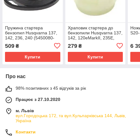
Пружина стартера
Храповик стартера до
Ножи
бензопил Husqvarna 137,
бензопили Husqvarna 137,
S20-
142, 236, 240 (5450080-
142, 120eMarkII, 235E,
13)
236E, 240E
509
279
6 3
₴
₴
Купити
Купити
Про нас
98% позитивних з 45 відгуків за рік
Працює з 27.10.2020
м. Львів
вул.Городоцька 172, та вул.Кульпарківська 144, Львів,
Україна
Контакти