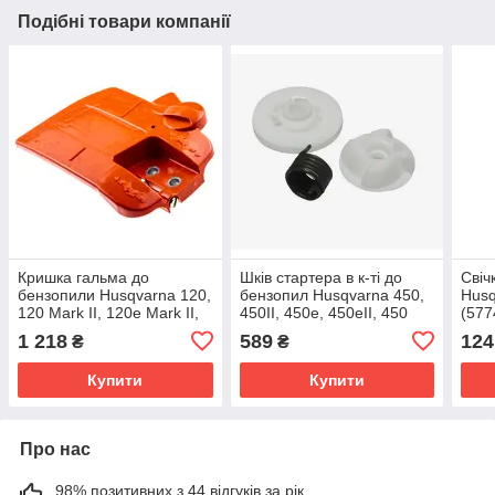
Подібні товари компанії
Кришка гальма до
Шків стартера в к-ті до
Свіч
бензопили Husqvarna 120,
бензопил Husqvarna 450,
Husq
120 Mark II, 120e Mark II,
450II, 450e, 450eII, 450
(577
235, 236, 240
Rancher
1 218
589
124
₴
₴
Купити
Купити
Про нас
98% позитивних з 44 відгуків за рік