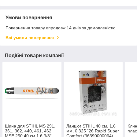
Умови повернення
Повернення товару впродовж 14 днів за домовленістю
Всі умови повернення
Подібні товари компанії
Шина для STIHL MS 291,
Ланцюг STIHL 40 см, 1,6
Клин
361, 362, 440, 461, 462,
мм, 0,325 “26 Rapid Super
плас
MSE 250 40 см 1,6 3/8″
Comfort (36390000064)