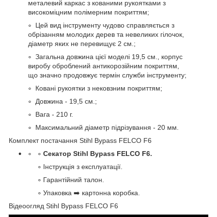
металевий каркас з кованими рукоятками з
високоміцним полімерним покриттям;
Цей вид інструменту чудово справляється з
обрізанням молодих дерев та невеликих гілочок,
діаметр яких не перевищує 2 см.;
Загальна довжина цієї моделі 19,5 см., корпус
виробу оброблений антикорозійним покриттям,
що значно продовжує термін служби інструменту;
Ковані рукоятки з нековзним покриттям;
Довжина - 19,5 см.;
Вага - 210 г.
Максимальний діаметр підрізування - 20 мм.
Комплект постачання Stihl Bypass FELCO F6
Секатор Stihl Bypass FELCO F6.
Інструкція з експлуатації.
Гарантійний талон.
Упаковка ➡️ картонна коробка.
Відеоогляд Stihl Bypass FELCO F6