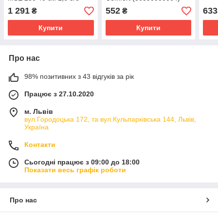
Light 04
використовується для
1 291
552
633
₴
₴
обробки твердих п
Купити
Купити
Про нас
98% позитивних з 43 відгуків за рік
Працює з 27.10.2020
м. Львів
вул.Городоцька 172, та вул.Кульпарківська 144, Львів,
Україна
Контакти
Сьогодні працює з 09:00 до 18:00
Показати весь графік роботи
Про нас