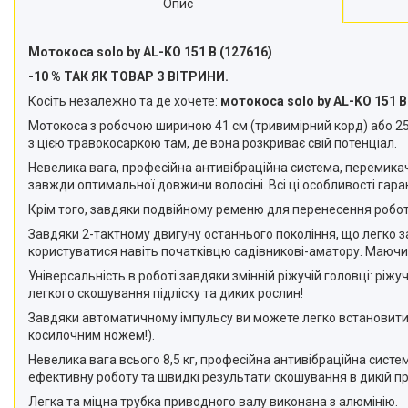
Опис
Снігоприбирачі
Райдери
Мотокоса solo by AL-KO 151 В (127616)
-10 % ТАК ЯК ТОВАР З ВІТРИНИ.
Трактори газонокосарки
Косіть незалежно та де хочете:
мотокоса solo by AL-KO 151 
Аксесуари
Мотокоса з робочою шириною 41 см (тривимірний корд) або 25 с
з цією травокосаркою там, де вона розкриває свій потенціал.
Невелика вага, професійна антивібраційна система, перемикач
завжди оптимальної довжини волосіні. Всі ці особливості гара
Крім того, завдяки подвійному ременю для перенесення робот
Завдяки 2-тактному двигуну останнього покоління, що легко за
користуватися навіть початківцю садівникові-аматору. Маючи ве
Універсальність в роботі завдяки змінній ріжучій головці: р
легкого скошування підліску та диких рослин!
Завдяки автоматичному імпульсу ви можете легко встановити 
косилочним ножем!).
Невелика вага всього 8,5 кг, професійна антивібраційна сист
ефективну роботу та швидкі результати скошування в дикій при
Легка та міцна трубка приводного валу виконана з алюмінію.