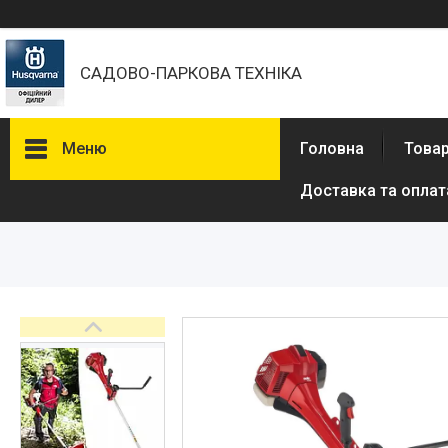
САДОВО-ПАРКОВА ТЕХНІКА
Меню
Головна
Товар
Доставка та оплат
Бензопили
Електричні пили
Газонокосарки
Аератори
Мотокоси та тримери
Висоторізи
Кущорізи
Роботи-газонокосарки