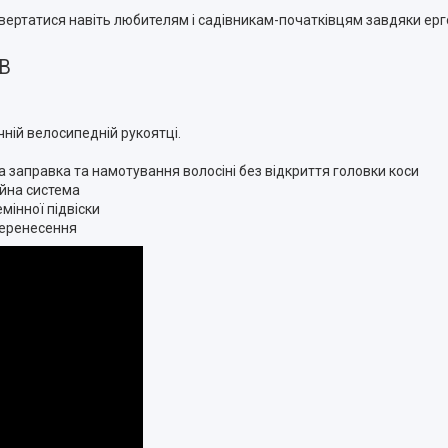
вертатися навіть любителям і садівникам-початківцям завдяки ерг
 В
ній велосипедній рукоятці.
та заправка та намотування волосіні без відкриття головки коси
ійна система
інної підвіски
перенесення