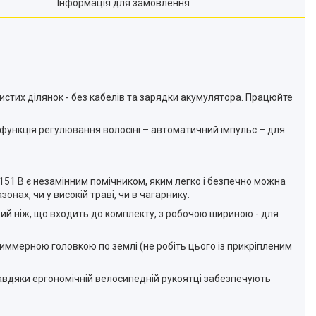
Інформація для замовлення
вистих ділянок - без кабелів та зарядки акумулятора. Працюйте
 функція регулювання волосіні – автоматичний імпульс – для
 151 В є незамінним помічником, яким легко і безпечно можна
нах, чи у високій траві, чи в чагарнику.
вий ніж, що входить до комплекту, з робочою шириною - для
ммерною головкою по землі (не робіть цього із прикріпленим
 завдяки ергономічній велосипедній рукоятці забезпечують