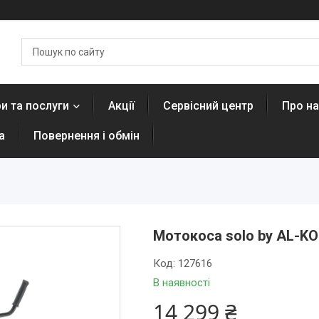
и та послуги
Акції
Сервісний центр
Про н
а
Повернення і обмін
Мотокоса solo by AL-KO 
Код:
127616
В наявності
14 299 ₴