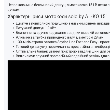
Незважаючи на бензиновий двигун, з мотокосою 151 B легко з
ручкам.
Характерні риси мотокоси solo by AL-KO 151
Двигун з повітряною подушкою з низьким рівнем викидів
Потужний двигун 1,9 кВт
Безпечне та зручне керування завдяки широкій ергономіч
Алюмінієва трубка приводного валу діаметром 28 мм
130-міліметрова головка Scythe Line Fast and Easy - прос
Готовий до запуску перемикач та професійна антивібрац
Оптимальне балансування пристрою завдяки шині для рем
Включаючи зручний професійний подвійний ремінь для 