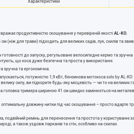
Характеристики
В
вражає продуктивністю скошування у перевіреній якості
AL-KO.
м (ніж для трави) підходить для великих садів, лук, схилів та зви
 готовності до запуску, регульоване велосипедне кермо та зручна
нтують, що коса дуже безпечна та проста у використанні.
а зручна та ергономічна.
пускається, потужністю 1,9 кВт, бензинова мотокоса solo by AL-KO
лику силу, ви підкорите будь-яку місцевість — чи то на великих газо
іжуча головка тримера шириною 41 см швидко замінюється на метале
оптимальну довжину нитки під час скошування – просто вдарте три
ема, подвійний ремінь для перенесення та простота у користуванні
роді, а також уздовж парканів та стін, особливо на схилах.