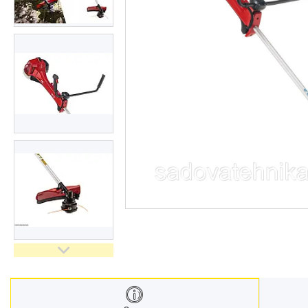
Дровоколи
Культиватори
Генератори
Насоси водяні/мотопомпи
Повітродувки і садові
пилососи
Обприскувачі
Мотобури
Мийки високого тискуху
Віброплити
Бензорізи
Подрібнювачі гілок
Двигуни