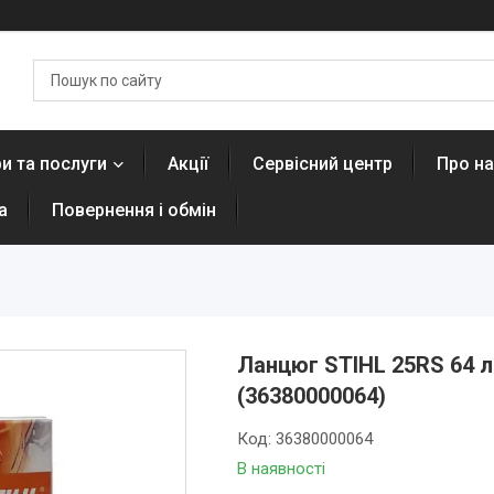
и та послуги
Акції
Сервісний центр
Про н
а
Повернення і обмін
Ланцюг STIHL 25RS 64 ла
(36380000064)
Код:
36380000064
В наявності