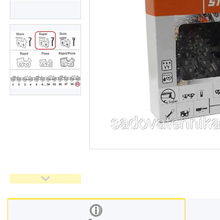
Дровоколи
Культиватори
Генератори
Насоси водяні/мотопомпи
Повітродувки і садові
пилососи
Обприскувачі
Мотобури
Мийки високого тискуху
Віброплити
Бензорізи
Подрібнювачі гілок
Двигуни