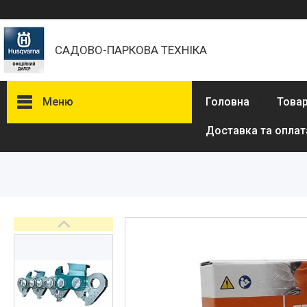
САДОВО-ПАРКОВА ТЕХНІКА
Меню
Головна
Товар
Доставка та оплат
Бензопили
Електричні пили
Газонокосарки
Аератори
Мотокоси та тримери
Висоторізи
Кущорізи
Роботи-газонокосарки