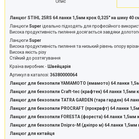
Опис
Снігоприбирачі
Райдери
Ланцюг STIHL 25RS 64 ланки 1,5мм крок 0,325″ на шину 40 с
Ланцюги
Super
ідеально підходять для професійного використа
Трактори газонокосарки
Висока продуктивність пиляння досягається завдяки долотоп
Аксесуари
Ланцюги
Super
Висока продуктивність пиляння та низький рівень опору вріза
Висока якість різу
Стійкий до розтягування
Країна виробник -
Швейцарія
Артикул в каталозі:
36380000064
Ланцюг для бензопили YAMAMOTO (ямамото) 64 ланки 1,5мм
Ланцюг для бензопили Craft-tec (крафтек) 64 ланки 1,5мм к
Ланцюг для бензопили TATRA GARDEN (тара гарден) 64 ланки
Ланцюг для бензопили PROCRAFT (прокрафт) 64 ланки 1,5мм
Ланцюг для бензопили FORESTA (фореста) 64 ланки 1,5мм кр
Ланцюг для бензопили Dnipro-M (дніпро м) 64 ланки 1,5мм к
Ланцюг для китайця