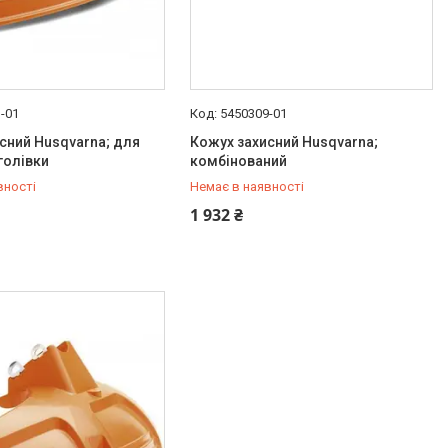
-01
5450309-01
сний Husqvarna; для
Кожух захисний Husqvarna;
голівки
комбінований
вності
Немає в наявності
306-90-65
+380 (67) 306-90-65
1 932 ₴