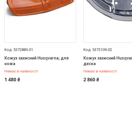
5372885-01
5373109-02
Кожух захисний Husqvarna; для
Кожух захисний Husqva
ножа
диска
Немає в наявності
Немає в наявності
+380 (67) 306-90-65
+380 (67) 306-90-65
1 480 ₴
2 860 ₴