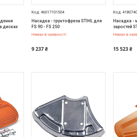
46017101504
418074
едення
Насадка - грунтофреза STIHL для
Насадка - 
а дисках
FS 90 - FS 250
заростей S
Немає в наявності
Немає в ная
+380 (67) 306-90-65
+380 (67) 
9 237 ₴
15 523 ₴