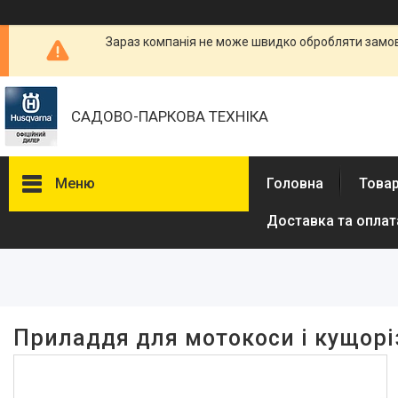
Зараз компанія не може швидко обробляти замовл
САДОВО-ПАРКОВА ТЕХНІКА
Меню
Головна
Товар
Доставка та оплат
Фільтри
Ціна
Наявність
Приладдя для мотокоси і кущорі
В наявності
2
Виробник