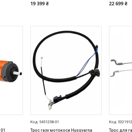
+380 (67) 306-90-65
+380 (67) 
19 399 ₴
22 699 ₴
5451258-01
5321912
101
Трос газу мотокоси Husqvarna
Трос для г