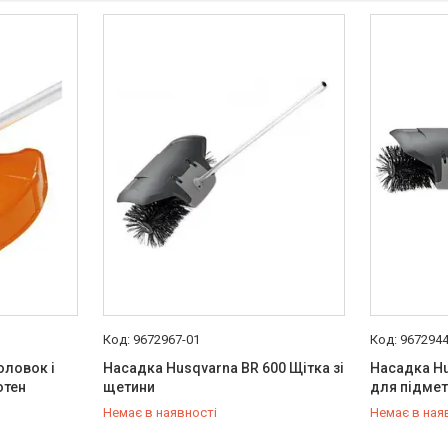
9672967-01
9672944
оловок і
Насадка Husqvarna BR 600 Щітка зі
Насадка Hu
отен
щетини
для підме
Немає в наявності
Немає в ная