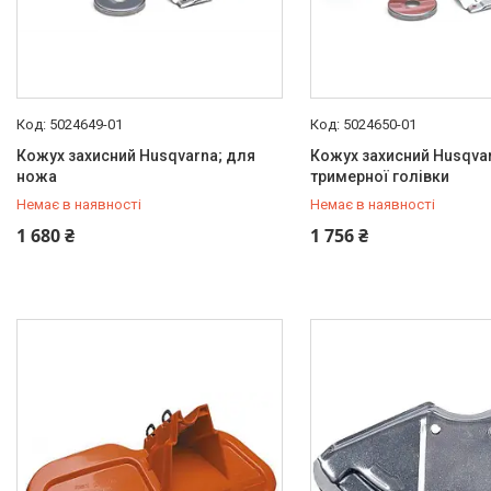
5024649-01
5024650-01
Кожух захисний Husqvarna; для
Кожух захисний Husqva
ножа
тримерної голівки
Немає в наявності
Немає в наявності
+380 (67) 306-90-65
+380 (67) 306-90-65
1 680 ₴
1 756 ₴