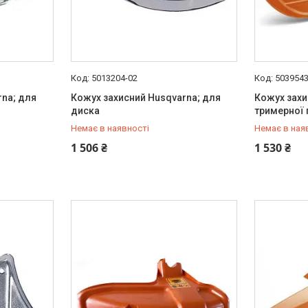
5013204-02
5039543
rna; для
Кожух захисний Husqvarna; для
Кожух захи
диска
тримерної 
Немає в наявності
Немає в ная
+380 (67) 306-90-65
+380 (67) 
1 506 ₴
1 530 ₴