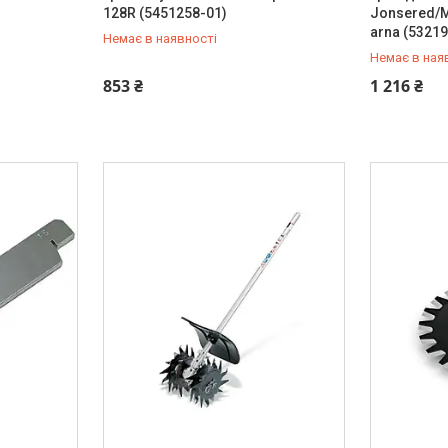
128R (5451258-01)
Jonsered/M
arna (5321
Немає в наявності
Немає в ная
+380 (67) 306-90-65
+380 (67) 
853 ₴
1 216 ₴