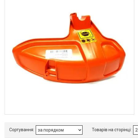
Husqvarna
1
Бензопили
Електричні пили
Газонокосарки
Аератори
Мотокоси та тримери
Висоторізи
Кущорізи
Роботи-газонокосарки
Дровоколи
Культиватори