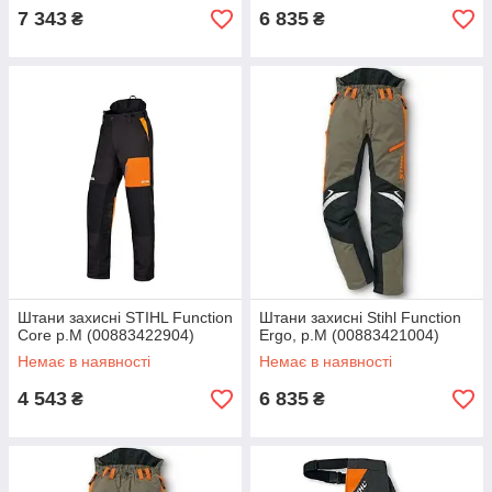
7 343
6 835
₴
₴
Штани захисні STIHL Function
Штани захисні Stihl Function
Core р.M (00883422904)
Ergo, р.М (00883421004)
Немає в наявності
Немає в наявності
4 543
6 835
₴
₴