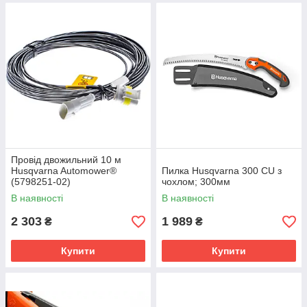
Провід двожильний 10 м
Husqvarna Automower®
Пилка Husqvarna 300 CU з
(5798251-02)
чохлом; 300мм
В наявності
В наявності
2 303
1 989
₴
₴
Купити
Купити