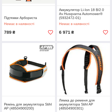
Аккумулятор Li-Ion 18 В/2.0
Ач Husqvarna Automower®
Підтяжки Арбориста
(5932472-01)
Немає в наявності
Немає в наявності
789
6 971
₴
₴
Лямка до ременя для
Ремінь для акумулятора Stihl
акумулятора Stihl AP
AP (48504900200)
(48504900301)