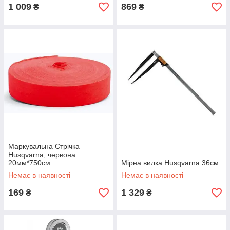
1 009
869
₴
₴
Маркувальна Стрічка
Husqvarna; червона
20мм*750см
Мірна вилка Husqvarna 36см
Немає в наявності
Немає в наявності
169
1 329
₴
₴