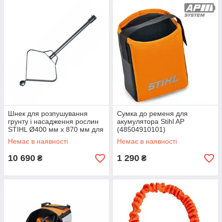
Шнек для розпушування
Сумка до ременя для
грунту і насадження рослин
акумулятора Stihl AP
STIHL Ø400 мм х 870 мм для
(48504910101)
ВТ 360 (Хорватія)
Немає в наявності
Немає в наявності
10 690
1 290
₴
₴